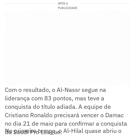
APÓS A
PUBLICIDADE
Com o resultado, o Al-Nassr segue na
liderança com 83 pontos, mas teve a
conquista do título adiada. A equipe de
Cristiano Ronaldo precisará vencer o Damac
no dia 21 de maio para confirmar a conquista
No primeiro tempo, o Al-Hilal quase abriu o
da Saudi Pro League.