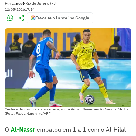
Por
Lance!
•
Rio de Janeiro (RJ)
12/05/2026
17:14
Favorite o Lance! no Google
Cristiano Ronaldo encara a marcação de Rúben Neves em Al-Nassr x Al-Hilal
(Foto: Fayez Nureldine/AFP)
O
Al-Nassr
empatou em 1 a 1 com o Al-Hilal