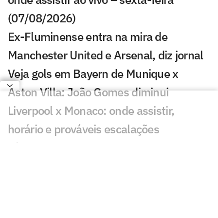
(07/08/2026)
Ex-Fluminense entra na mira de
Manchester United e Arsenal, diz jornal
Veja gols em Bayern de Munique x
Aston Villa: João Gomes diminui
Liverpool x Monaco: onde assistir,
horário e prováveis escalações
Lúcio de Castro: Fifa, Infantino e o
fantasma de ghost
Chelsea x Milan: onde assistir, horário e
prováveis escalações