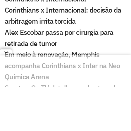
Corinthians x Internacional: decisão da
arbitragem irrita torcida
Alex Escobar passa por cirurgia para
retirada de tumor
Em meio à renovação, Memphis
acompanha Corinthians x Inter na Neo
Química Arena
Sportv e Ge TV detalham cobertura da
etapa da WSL de Teahupo'o
ESPN celebra 10 anos do The Ocho com
mais de 70 horas de esportes inusitados