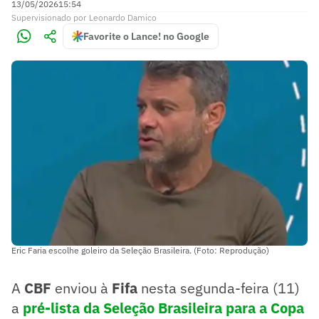
13/05/2026
15:54
Supervisionado
por
Leonardo Damico
Favorite o Lance! no Google
Eric Faria escolhe goleiro da Seleção Brasileira. (Foto: Reprodução)
A
CBF
enviou à
Fifa
nesta segunda-feira (11)
a
pré-lista da Seleção Brasileira para a Copa