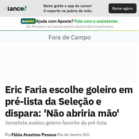
Baixe grátis o app do Lance!
Baixe agora
O esporte na palma da mão.
Ajuda com Aposta?
Fale com o assistente.
18+ Ministério da Fazenda adverte: Aposta não é investimento
Fora de Campo
Eric Faria escolhe goleiro em
pré-lista da Seleção e
dispara: 'Não abriria mão'
Jornalista avaliou goleiro favorito da pré-lista
Por
Fábia Anselmo Pessoa
•
Rio de Janeiro (RJ)