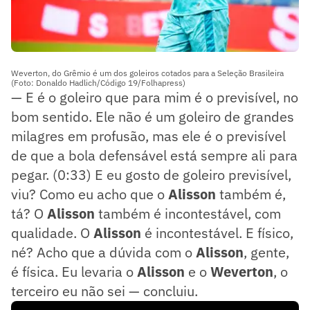
Weverton, do Grêmio é um dos goleiros cotados para a Seleção Brasileira
(Foto: Donaldo Hadlich/Código 19/Folhapress)
— E é o goleiro que para mim é o previsível, no
bom sentido. Ele não é um goleiro de grandes
milagres em profusão, mas ele é o previsível
de que a bola defensável está sempre ali para
pegar. (0:33) E eu gosto de goleiro previsível,
viu? Como eu acho que o
Alisson
também é,
tá? O
Alisson
também é incontestável, com
qualidade. O
Alisson
é incontestável. E físico,
né? Acho que a dúvida com o
Alisson
, gente,
é física. Eu levaria o
Alisson
e o
Weverton
, o
terceiro eu não sei — concluiu.