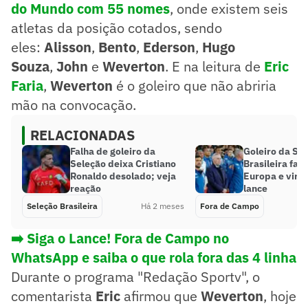
do Mundo com 55 nomes
, onde existem seis
atletas da posição cotados, sendo
eles:
Alisson
,
Bento
,
Ederson
,
Hugo
Souza
,
John
e
Weverton
. E na leitura de
Eric
Faria
,
Weverton
é o goleiro que não abriria
mão na convocação.
RELACIONADAS
Falha de goleiro da
Goleiro da Se
Seleção deixa Cristiano
Brasileira falh
Ronaldo desolado; veja
Europa e viral
reação
lance
Seleção Brasileira
Há 2 meses
Fora de Campo
➡️ Siga o Lance! Fora de Campo no
WhatsApp e saiba o que rola fora das 4 linha
Durante o programa "Redação Sportv", o
comentarista
Eric
afirmou que
Weverton
, hoje