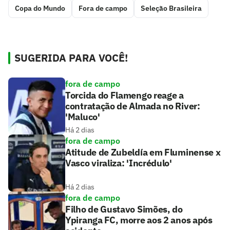
Copa do Mundo
Fora de campo
Seleção Brasileira
SUGERIDA PARA VOCÊ!
fora de campo
Torcida do Flamengo reage a
contratação de Almada no River:
'Maluco'
Há 2 dias
fora de campo
Atitude de Zubeldía em Fluminense x
Vasco viraliza: 'Incrédulo'
Há 2 dias
fora de campo
Filho de Gustavo Simões, do
Ypiranga FC, morre aos 2 anos após