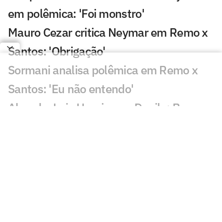
em polêmica: 'Foi monstro'
Mauro Cezar critica Neymar em Remo x
Santos: 'Obrigação'
Sormani analisa polêmica em Remo x
Santos: 'Eu não entendo'
Almada, Luiz Henrique e Danilo: Braune
é sincero sobre negociações
Patrocinador do Corinthians negocia
transmissão de torneio
Goiás comete gafe nas redes sociais em
post para ídolo
Europeus reagem a Estevão em Chelsea