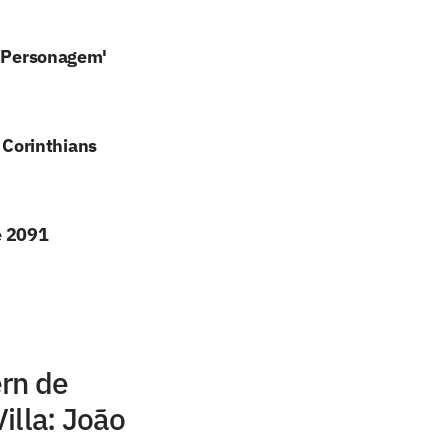
 'Personagem'
Corinthians
é 2091
rn de
illa: João