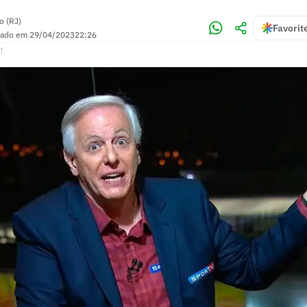
o (RJ)
Favorit
zado em
29/04/2023
22:26
!