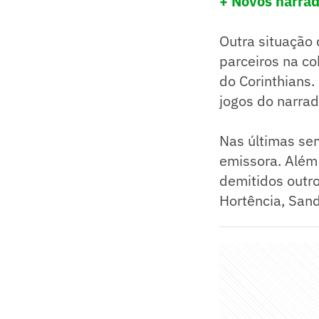
+ Novos narra
Outra situação 
parceiros na co
do Corinthians
jogos do narra
Nas últimas se
emissora. Além
demitidos outr
Hortência, San