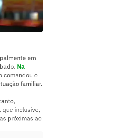
cipalmente em
sábado.
Na
não comandou o
tuação familiar.
tanto,
que inclusive,
as próximas ao