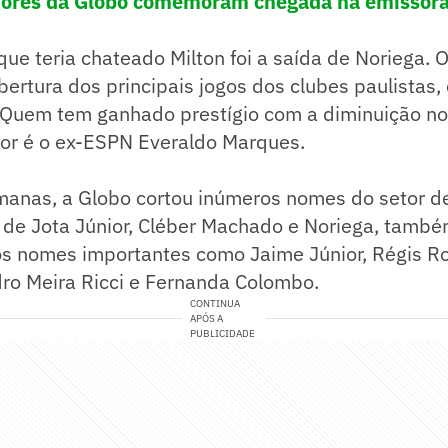
dores da Globo comemoram chegada na emissor
que teria chateado Milton foi a saída de Noriega. 
bertura dos principais jogos dos clubes paulistas
. Quem tem ganhado prestígio com a diminuição n
dor é o ex-ESPN Everaldo Marques.
manas, a Globo cortou inúmeros nomes do setor d
 de Jota Júnior, Cléber Machado e Noriega, tamb
os nomes importantes como Jaime Júnior, Régis Ro
dro Meira Ricci e Fernanda Colombo.
CONTINUA
APÓS A
PUBLICIDADE