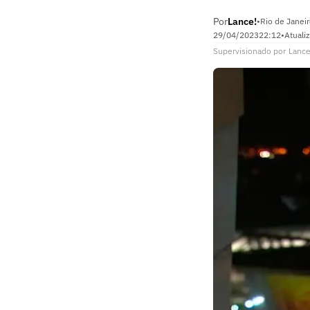
Por
Lance!
•
Rio de Janeir
29/04/2023
22:12
•
Atuali
Supervisionado
por
Lance