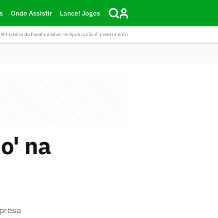
s
Onde Assistir
Lance! Jogos
Ministério da Fazenda adverte: Aposta não é investimento
do' na
mpresa