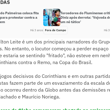
ADAS
 do Palmeiras coloca fita
Torcedores do Fluminense cri
para protestar contra a
Diniz após derrota: ‘Vojvoda d
gem
um nó tático’
Há 3 anos
Fora de Campo
Há 3
lton Leite é um dos principais narradores do Gru
. No entanto, o locutor começou a perder espaço 
ue estaria se sentindo "fritado", não esteve em n
inthians contra o Remo, na Copa do Brasil.
jogos decisivos do Corinthians e em outras partid
stas fazem parte de um esvaziamento da escala do
 ocorreu dentro da Globo antes das demissões r
Machado e Maurício Noriega.