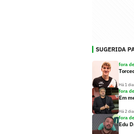
SUGERIDA PA
fora d
Torced
Há 1 dia
fora d
Em mei
Há 2 dia
fora d
Edu D