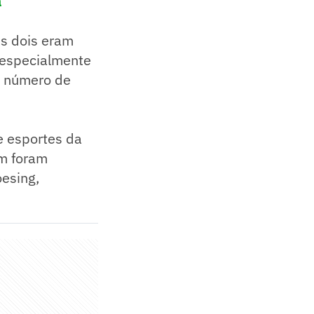
a
Os dois eram
, especialmente
o número de
e esportes da
ém foram
esing,