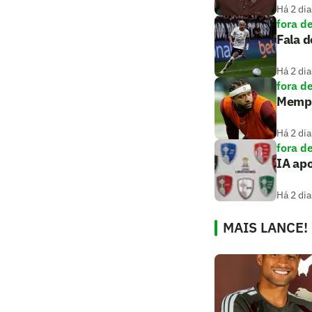
Há 2 dia
fora d
Fala d
Há 2 dia
fora d
Memph
Há 2 dia
fora d
IA ap
Há 2 dia
MAIS LANCE!