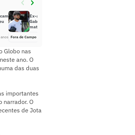
ticam
Ex-atacante critica postura de
eu
Gabigol, do Flamengo: ‘Questão de
maturidade’
 anos
Fora de Campo
Há 3 anos
po Globo nas
neste ano. O
enhuma das duas
as importantes
 narrador. O
ecentes de Jota