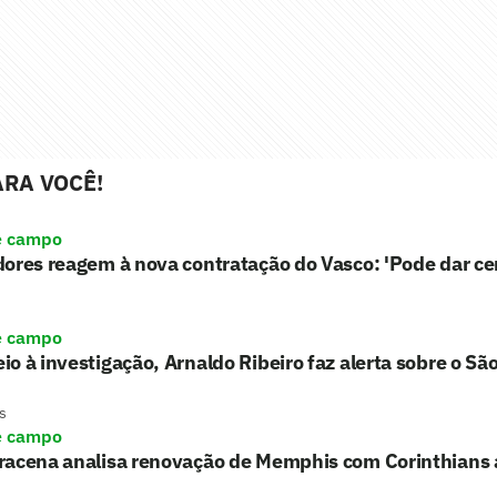
RA VOCÊ!
e campo
ores reagem à nova contratação do Vasco: 'Pode dar ce
e campo
o à investigação, Arnaldo Ribeiro faz alerta sobre o Sã
s
e campo
racena analisa renovação de Memphis com Corinthians 