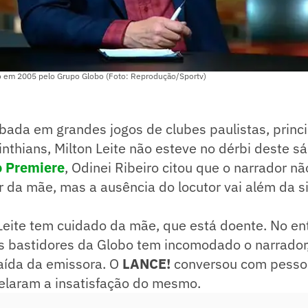
ado em 2005 pelo Grupo Globo (Foto: Reprodução/Sportv)
mbada em grandes jogos de clubes paulistas, prin
inthians, Milton Leite não esteve no dérbi deste 
o Premiere
, Odinei Ribeiro citou que o narrador 
r da mãe, mas a ausência do locutor vai além da si
 Leite tem cuidado da mãe, que está doente. No en
 bastidores da Globo tem incomodado o narrador, 
saída da emissora. O
LANCE!
conversou com pesso
velaram a insatisfação do mesmo.