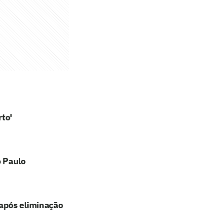
rto'
o Paulo
após eliminação