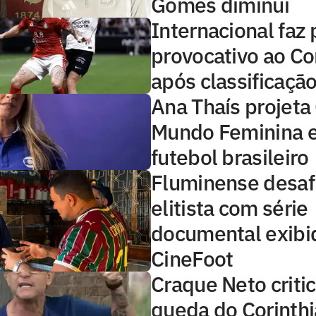
Gomes diminui
Internacional faz 
provocativo ao Co
após classificaçã
Ana Thaís projeta
Mundo Feminina e 
futebol brasileiro
Fluminense desaf
elitista com série
documental exibi
CineFoot
Craque Neto critic
queda do Corinthi