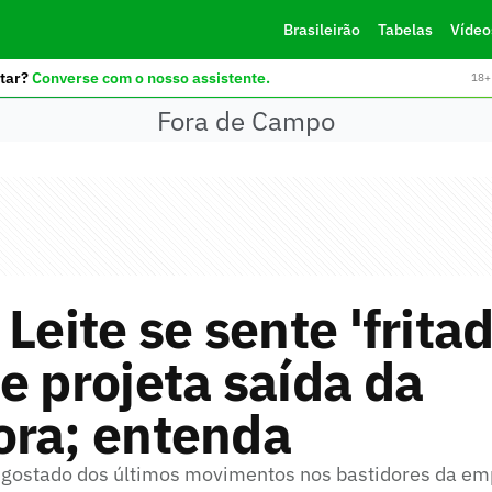
Brasileirão
Tabelas
Vídeo
tar?
Converse com o nosso assistente.
18+ 
Fora de Campo
 Leite se sente 'frita
e projeta saída da
ora; entenda
a gostado dos últimos movimentos nos bastidores da e