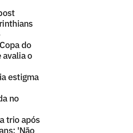
post
rinthians
o
 Copa do
avalia o
ia estigma
da no
a trio após
ans: 'Não