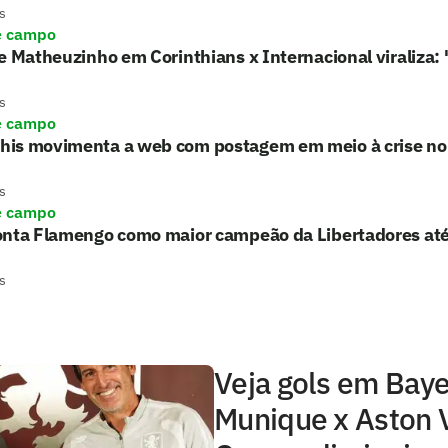
s
e campo
e Matheuzinho em Corinthians x Internacional viraliza:
s
e campo
is movimenta a web com postagem em meio à crise no 
s
e campo
onta Flamengo como maior campeão da Libertadores at
s
Veja gols em Baye
Munique x Aston V