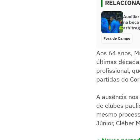
RELACION
Auxiliar
na boca 
arbitra
Fora de Campo
Aos 64 anos, Mi
últimas décadas
profissional, q
partidas do Cor
A ausência nos 
de clubes pauli
mesmo processo
Júnior, Cléber 