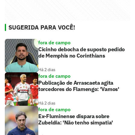
SUGERIDA PARA VOCÊ!
fora de campo
Cicinho debocha de suposto pedido
de Memphis no Corinthians
Há 2 dias
fora de campo
Publicação de Arrascaeta agita
torcedores do Flamengo: 'Vamos'
Há 2 dias
fora de campo
Ex-Fluminense dispara sobre
Zubeldía: 'Não tenho simpatia'