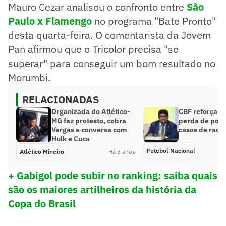
Mauro Cezar analisou o confronto entre
São
Paulo x Flamengo
no programa "Bate Pronto"
desta quarta-feira. O comentarista da Jovem
Pan afirmou que o Tricolor precisa "se
superar" para conseguir um bom resultado no
Morumbi.
RELACIONADAS
Organizada do Atlético-
CBF reforça p
MG faz protesto, cobra
perda de pon
Vargas e conversa com
casos de raci
Hulk e Cuca
Futebol Nacional
Atlético Mineiro
Há 3 anos
+ Gabigol pode subir no ranking: saiba quais
são os maiores artilheiros da história da
Copa do Brasil