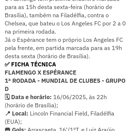
para as 15h desta sexta-feira (horário de
Brasília), também na Filadélfia, contra o
Chelsea, que bateu o Los Angeles FC por 2 a 0
na primeira rodada.
Já o Espérance tem o próprio Los Angeles FC
pela frente, em partida marcada para as 19h
desta sexta (horário de Brasília).
✅ FICHA TÉCNICA
FLAMENGO X ESPÉRANCE
1ª RODADA - MUNDIAL DE CLUBES - GRUPO
D
🗓️ Data e horário:
16/06/2025, às 22h
(horário de Brasília);
📍 Local:
Lincoln Financial Field, Filadélfia
(EUA);
🥅 Gols:
Arrascaeta, 16'/1ºT, e Luiz Araújo,