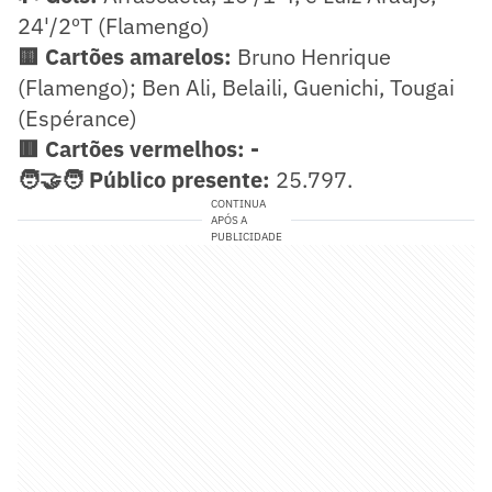
24'/2ºT (Flamengo)
🟨 Cartões amarelos:
Bruno Henrique
(Flamengo); Ben Ali, Belaili, Guenichi, Tougai
(Espérance)
🟥 Cartões vermelhos: -
🧑‍🤝‍🧑 Público presente:
25.797.
CONTINUA
APÓS A
PUBLICIDADE