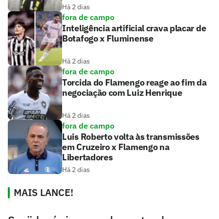
Há 2 dias
fora de campo
Inteligência artificial crava placar de
Botafogo x Fluminense
Há 2 dias
fora de campo
Torcida do Flamengo reage ao fim da
negociação com Luiz Henrique
Há 2 dias
fora de campo
Luis Roberto volta às transmissões
em Cruzeiro x Flamengo na
Libertadores
Há 2 dias
MAIS LANCE!