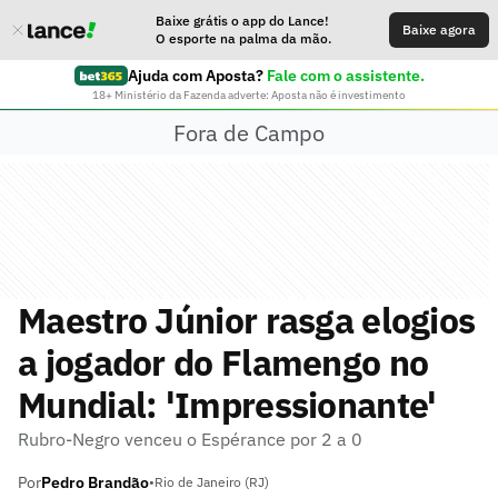
Baixe grátis o app do Lance!
Baixe agora
O esporte na palma da mão.
Ajuda com Aposta?
Fale com o assistente.
18+ Ministério da Fazenda adverte: Aposta não é investimento
Fora de Campo
Maestro Júnior rasga elogios
a jogador do Flamengo no
Mundial: 'Impressionante'
Rubro-Negro venceu o Espérance por 2 a 0
Por
Pedro Brandão
•
Rio de Janeiro (RJ)