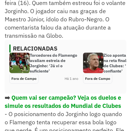
feira (16). Quem também estreou foi o volante
Jorginho. O jogador caiu nas graças de
Maestro Júnior, ídolo do Rubro-Negro. O
comentarista falou da atuação durante a
transmissão na Globo.
RELACIONADAS
Torcedores do Flamengo
Zico aponta br
avaliam estreia de
na reta final 
Jorginho: ‘Já vi o
de Clubes: ‘Es
suficiente’
confiante’
Fora de Campo
Há 1 ano
Fora de Campo
➡️
Quem vai ser campeão? Veja os duelos e
simule os resultados do Mundial de Clubes
- O posicionamento do Jorginho logo quando
o Flamengo tenta recuperar essa bola logo
que perde. É um posicionamento perfeito. Ele