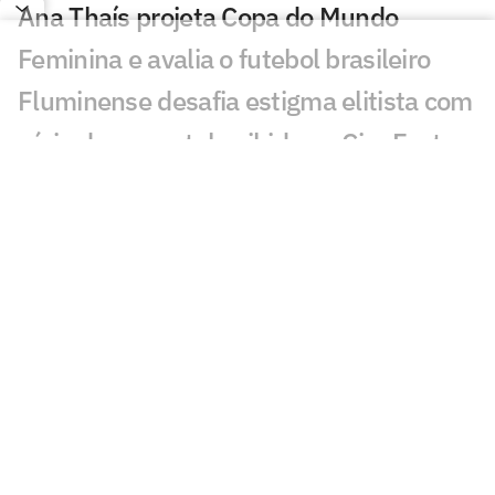
Ana Thaís projeta Copa do Mundo
Feminina e avalia o futebol brasileiro
Fluminense desafia estigma elitista com
série documental exibida no CineFoot
Craque Neto critica trio após queda do
Corinthians: 'Não dá'
Torcida do Corinthians aponta culpado
por queda para o Inter: 'Parabéns'
Atitude de Carlos Miguel irrita torcida do
Corinthians: 'Não esquece'
Torcida do Corinthians manda recado a
Diniz após queda para o Internacional