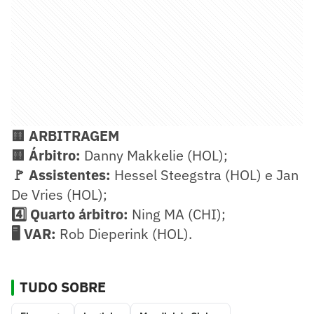
🟨 ARBITRAGEM
🟨 Árbitro:
Danny Makkelie (HOL);
🚩 Assistentes:
Hessel Steegstra (HOL) e Jan
De Vries (HOL);
4️⃣ Quarto árbitro:
Ning MA (CHI);
🖥️ VAR:
Rob Dieperink (HOL).
TUDO SOBRE