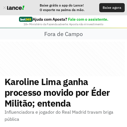
Baixe grátis o app do Lance!
Baixe agora
O esporte na palma da mão.
Ajuda com Aposta?
Fale com o assistente.
18+ Ministério da Fazenda adverte: Aposta não é investimento
Fora de Campo
Karoline Lima ganha
processo movido por Éder
Militão; entenda
Influenciadora e jogador do Real Madrid travam briga
pública