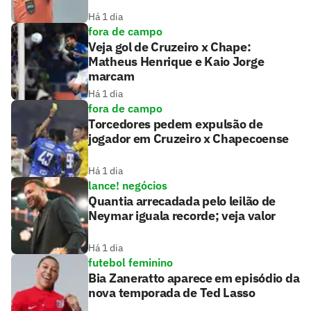
Há 1 dia
fora de campo
Veja gol de Cruzeiro x Chape:
Matheus Henrique e Kaio Jorge
marcam
Há 1 dia
fora de campo
Torcedores pedem expulsão de
jogador em Cruzeiro x Chapecoense
Há 1 dia
lance! negócios
Quantia arrecadada pelo leilão de
Neymar iguala recorde; veja valor
Há 1 dia
futebol feminino
Bia Zaneratto aparece em episódio da
nova temporada de Ted Lasso