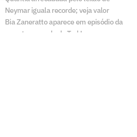
Neymar iguala recorde; veja valor
Bia Zaneratto aparece em episódio da
nova temporada de Ted Lasso
Público decidirá qual partida do
Brasileirão passará na Ge TV
Resposta de Neymar a presidente do
Remo viraliza: 'Psicológico forte'
Torcida do Corinthians reage à chegada
de Wesley ao Cruzeiro: 'Não foi'
Bárbara Coelho confia no Fluminense
contra o Vasco, mas aponta falta de