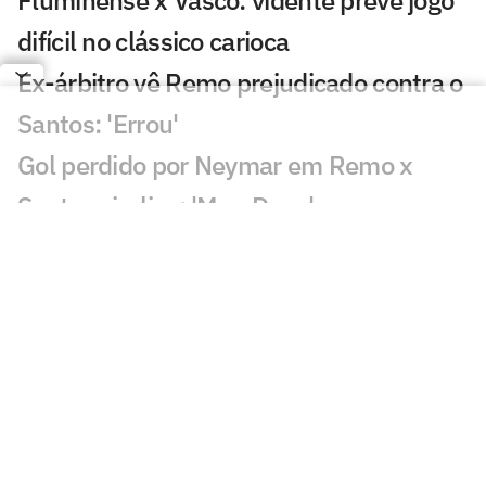
difícil no clássico carioca
Ex-árbitro vê Remo prejudicado contra o
Santos: 'Errou'
Gol perdido por Neymar em Remo x
Santos viraliza: 'Meu Deus'
Lance de Gabigol em Remo x Santos
chama atenção: 'Inexplicável'
Decisão de Daronco em Remo x Santos
repercute: 'Não existe'
Chance perdida em Remo x Santos
viraliza: 'Mal demais'