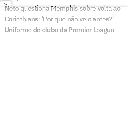
Neto questiona Memphis sobre volta ao
Corinthians: 'Por que não veio antes?'
Uniforme de clube da Premier League
chama atenção: 'Mais Flamengo'
Jovem Pan fecha acordo para transmitir
campeonato europeu
Presidente de clube do Brasileirão
ironiza renovação de Memphis e viraliza
Fala de Marcelo Paz sobre arbitragem
em Internacional x Corinthians
repercute
Comentarista provoca Corinthians após