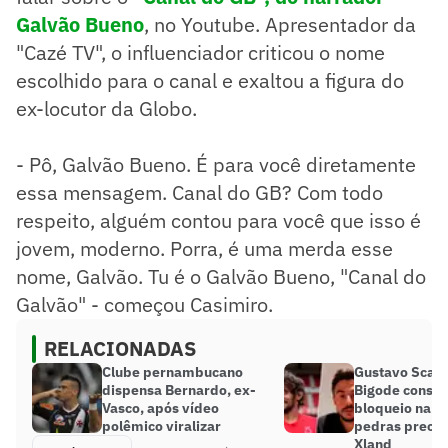
Galvão Bueno
, no Youtube. Apresentador da
"Cazé TV", o influenciador criticou o nome
escolhido para o canal e exaltou a figura do
ex-locutor da Globo.
- Pô, Galvão Bueno. É para você diretamente
essa mensagem. Canal do GB? Com todo
respeito, alguém contou para você que isso é
jovem, moderno. Porra, é uma merda esse
nome, Galvão. Tu é o Galvão Bueno, "Canal do
Galvão" - começou Casimiro.
RELACIONADAS
Clube pernambucano
Gustavo Scarp
dispensa Bernardo, ex-
Bigode conse
Vasco, após vídeo
bloqueio na Ju
polêmico viralizar
pedras precio
Xland