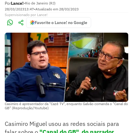
Por
Lance!
•
Rio de Janeiro (RJ)
28/03/2023
13:47
•
Atualizado em
28/03/2023
Supervisionado
por
Lance!
Favorite o Lance! no Google
Casimiro é apresentador da "Cazé TV", enquanto Galvão comanda o "Canal do
GB" (Reprodução/Youtube)
Casimiro Miguel usou as redes sociais para
falar sobre o
"Canal do GB", do narrador