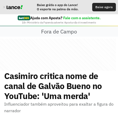
Baixe grátis o app do Lance!
Baixe agora
O esporte na palma da mão.
Ajuda com Aposta?
Fale com o assistente.
18+ Ministério da Fazenda adverte: Aposta não é investimento
Fora de Campo
Casimiro critica nome de
canal de Galvão Bueno no
YouTube: 'Uma merda'
Influenciador também aproveitou para exaltar a figura do
narrador