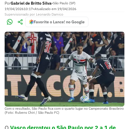
Por
Gabriel de Britto Silva
•
São Paulo (SP)
19/04/2026
10:17
•
Atualizado em
19/04/2026
Supervisionado
por
Leonardo Damico
Favorite o Lance! no Google
Com o resultado, São Paulo fica com o quarto lugar no Campeonato Brasileiro
(Foto: Rubens Chiri / São Paulo FC)
O
Vasco derrotou o São Paulo por 2 a 1 de