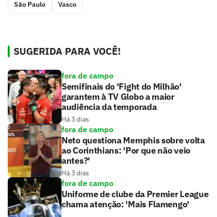
São Paulo
Vasco
SUGERIDA PARA VOCÊ!
fora de campo
Semifinais do 'Fight do Milhão'
garantem à TV Globo a maior
audiência da temporada
Há 3 dias
fora de campo
Neto questiona Memphis sobre volta
ao Corinthians: 'Por que não veio
antes?'
Há 3 dias
fora de campo
Uniforme de clube da Premier League
chama atenção: 'Mais Flamengo'