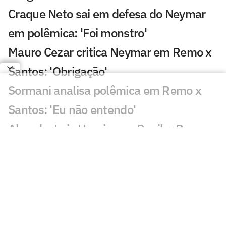
Craque Neto sai em defesa do Neymar
em polêmica: 'Foi monstro'
Mauro Cezar critica Neymar em Remo x
Santos: 'Obrigação'
Sormani analisa polêmica em Remo x
Santos: 'Eu não entendo'
Almada, Luiz Henrique e Danilo: Braune
é sincero sobre negociações
Patrocinador do Corinthians negocia
transmissão de torneio
Goiás comete gafe nas redes sociais em
post para ídolo