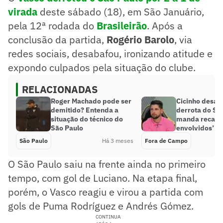
virada
deste sábado (18), em São Januário,
pela 12ª rodada do
Brasileirão
. Após a
conclusão da partida,
Rogério
Barolo
, via
redes sociais, desabafou, ironizando atitude e
expondo culpados pela situação do clube.
RELACIONADAS
Roger Machado pode ser
Cicinho desab
demitido? Entenda a
derrota do Sã
situação do técnico do
manda recado
São Paulo
envolvidos’
São Paulo
Há 3 meses
Fora de Campo
O São Paulo saiu na frente ainda no primeiro
tempo, com gol de Luciano. Na etapa final,
porém, o Vasco reagiu e virou a partida com
gols de Puma Rodríguez e Andrés Gómez.
CONTINUA