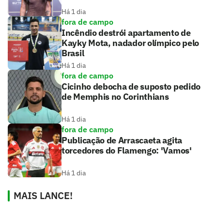
Há 1 dia
fora de campo
Incêndio destrói apartamento de
Kayky Mota, nadador olímpico pelo
Brasil
Há 1 dia
fora de campo
Cicinho debocha de suposto pedido
de Memphis no Corinthians
Há 1 dia
fora de campo
Publicação de Arrascaeta agita
torcedores do Flamengo: 'Vamos'
Há 1 dia
MAIS LANCE!