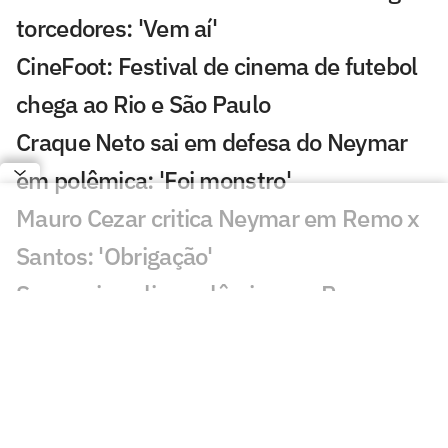
torcedores: 'Vem aí'
CineFoot: Festival de cinema de futebol
chega ao Rio e São Paulo
Craque Neto sai em defesa do Neymar
em polêmica: 'Foi monstro'
Mauro Cezar critica Neymar em Remo x
Santos: 'Obrigação'
Sormani analisa polêmica em Remo x
Santos: 'Eu não entendo'
Almada, Luiz Henrique e Danilo: Braune
é sincero sobre negociações
Patrocinador do Corinthians negocia