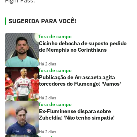
Fight Pass.
SUGERIDA PARA VOCÊ!
fora de campo
Cicinho debocha de suposto pedido
de Memphis no Corinthians
Há 2 dias
fora de campo
Publicação de Arrascaeta agita
torcedores do Flamengo: 'Vamos'
Há 2 dias
fora de campo
Ex-Fluminense dispara sobre
Zubeldía: 'Não tenho simpatia'
Há 2 dias