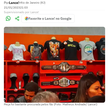
Por
Lance!
•
Rio de Janeiro (RJ)
21/01/2023
21:03
Supervisionado
por
Lance!
Favorite o Lance! no Google
Peça foi bastante procurada pelos fãs (Foto: Matheus Andrade/ Lance!)