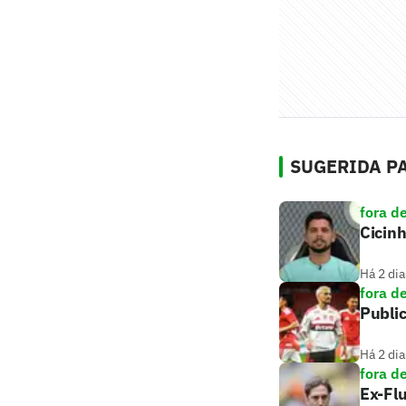
SUGERIDA PA
fora d
Cicin
Há 2 dia
fora d
Public
Há 2 dia
fora d
Ex-Flu