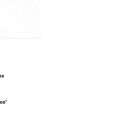
ns
os'