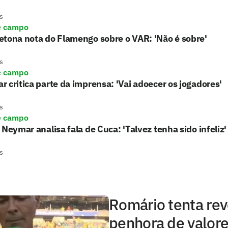
s
e campo
tona nota do Flamengo sobre o VAR: 'Não é sobre'
s
e campo
 critica parte da imprensa: 'Vai adoecer os jogadores'
s
e campo
 Neymar analisa fala de Cuca: 'Talvez tenha sido infeliz'
s
Romário tenta rev
penhora de valore