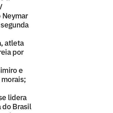
V
to Neymar
a segunda
 atleta
eia por
imiro e
 morais;
e lidera
 do Brasil