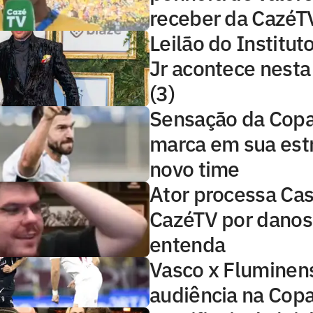
receber da CazéT
Leilão do Institu
Jr acontece nest
(3)
Sensação da Copa,
marca em sua estr
novo time
Ator processa Cas
CazéTV por danos
entenda
Vasco x Fluminens
audiência na Copa