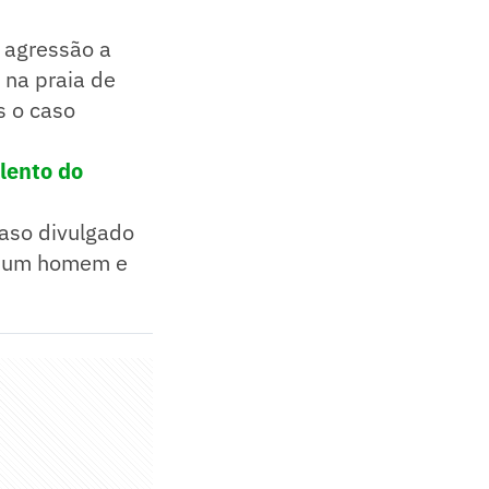
e agressão a
 na praia de
 o caso
olento do
caso divulgado
m um homem e