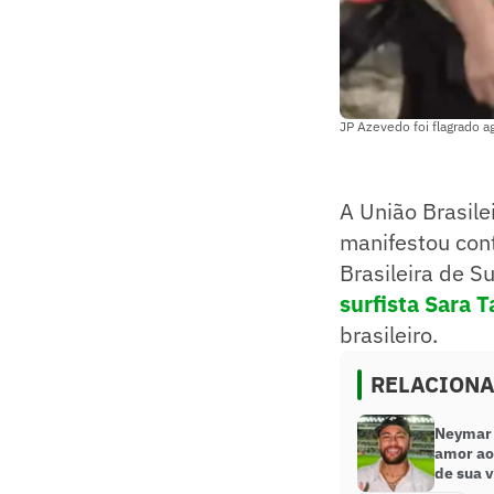
JP Azevedo foi flagrado a
A União Brasile
manifestou cont
Brasileira de S
surfista Sara T
brasileiro.
RELACION
Neymar
amor ao
de sua v