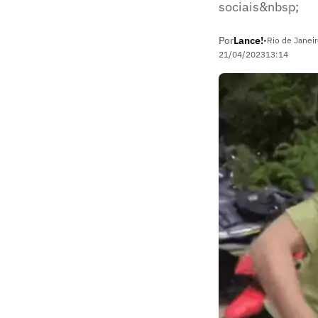
sociais&nbsp;
Por
Lance!
•
Rio de Janei
21/04/2023
13:14