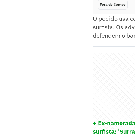
Fora de Campo
O pedido usa c
surfista. Os a
defendem o ban
+ Ex-namorada
surfista: 'Surr