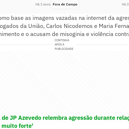
Há 3 anos
Fora de Campo
Há 3
omo base as imagens vazadas na internet da agre
dvogados da União, Carlos Nicodemos e Maria Fern
imento e o acusam de misoginia e violência contr
CONTINUA
APÓS A
PUBLICIDADE
 de JP Azevedo relembra agressão durante rela
a muito forte'