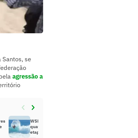
 Santos, se
nfederação
 pela
agressão a
rritório
res
WSL: Toledo, Medina e outros
e
quatro brasileiros avançam na
etapa de Margaret River