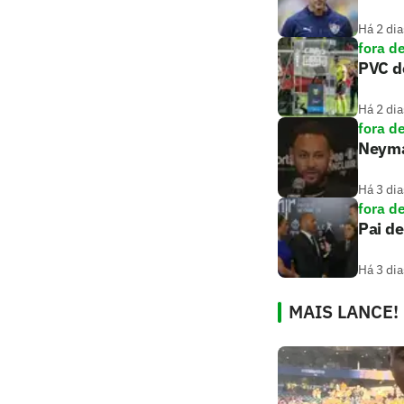
Há 2 dia
fora d
PVC de
Há 2 dia
fora d
Neymar
Há 3 dia
fora d
Pai de
Há 3 dia
MAIS LANCE!