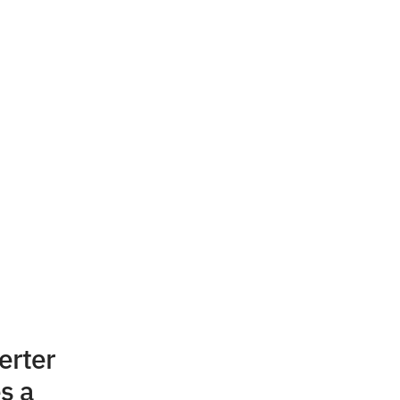
erter
s a