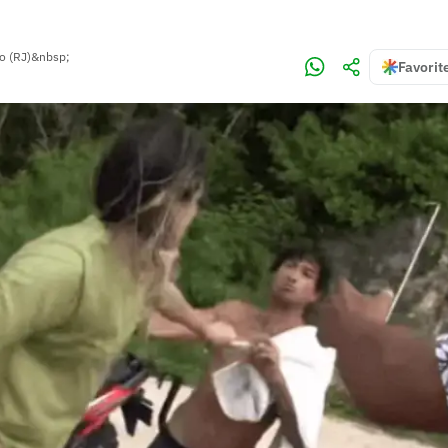
ro (RJ)&nbsp;
Favorit