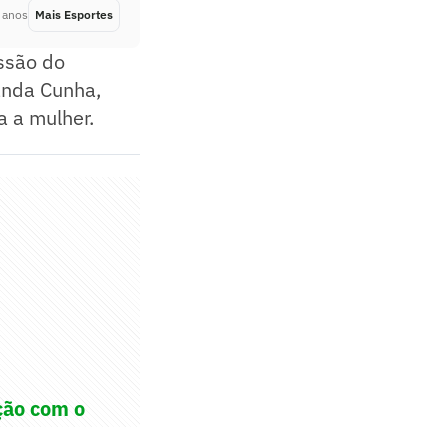
 anos
Mais Esportes
Há 3 anos
ssão do
anda Cunha,
a a mulher.
ção com o