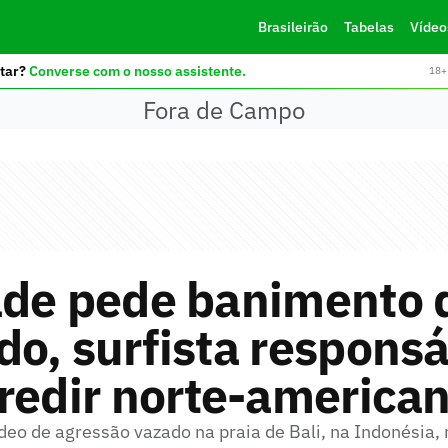
Brasileirão
Tabelas
Vídeo
tar?
Converse com o nosso assistente.
18+ 
Fora de Campo
ade pede banimento 
o, surfista responsá
redir norte-america
ídeo de agressão vazado na praia de Bali, na Indonésia,