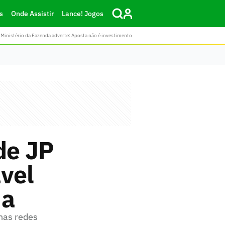
s
Onde Assistir
Lance! Jogos
Ministério da Fazenda adverte: Aposta não é investimento
de JP
vel
na
 nas redes