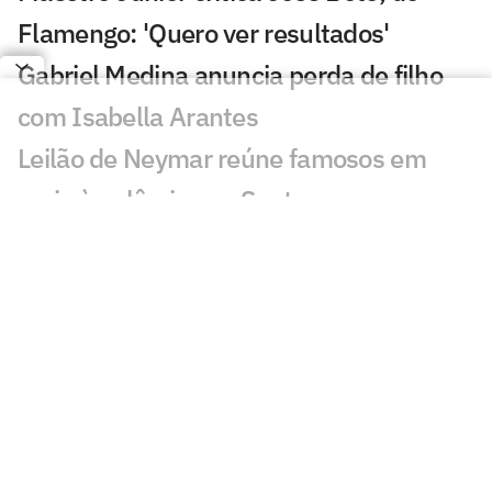
Flamengo: 'Quero ver resultados'
Gabriel Medina anuncia perda de filho
com Isabella Arantes
Leilão de Neymar reúne famosos em
meio à polêmica no Santos
Incêndio destrói apartamento de Kayky
Mota, nadador olímpico pelo Brasil
Cicinho debocha de suposto pedido de
Memphis no Corinthians
Publicação de Arrascaeta agita
torcedores do Flamengo: 'Vamos'
Ex-Fluminense dispara sobre Zubeldía: