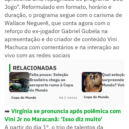
Jogo". Reformulado em formato, horário e
duração, o programa segue com o carisma de
Wallace Neguerê, que conta agora com o
reforço do ex-jogador Gabriel Gubela na
apresentação e do criador de conteúdo Vini
Machuca com comentários e na interação ao
vivo com as redes sociais
RELACIONADAS
Falta pouco: Seleção
Qual seleção 
Brasileira chega ao
surpreender n
aeroporto rumo à Copa
Mundo? Vote!
do Mundo
Copa do Mundo
Copa do Mundo
Há 2 meses
➡️
Virgínia se pronuncia após polêmica com
Vini Jr no Maracanã: 'Isso diz muito'
A partir do dia 1º, o trio de talentos da