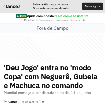
Baixe grátis o app do Lance!
Baixe agora
O esporte na palma da mão.
Ajuda com Aposta?
Fale com o assistente.
18+ Ministério da Fazenda adverte: Aposta não é investimento
Fora de Campo
'Deu Jogo' entra no 'modo
Copa' com Neguerê, Gubela
e Machuca no comando
Mundial começa a ser disputado no dia 11 de junho
Por
Lance!
•
Rio de Janeiro (RJ)