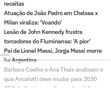
receitas
Atuação de João Pedro em Chelsea x
Milan viraliza: 'Voando'
Lesão de John Kennedy frustra
torcedores do Fluminense: 'A pior'
Pai de Lionel Messi, Jorge Messi morre
na Argentina
Bárbara Coelho e Ana Thaís analisam o
que Ancelotti deve mudar para 2030
CEO da Genius: confiança do público no
impedimento semiautomático levará
tempo