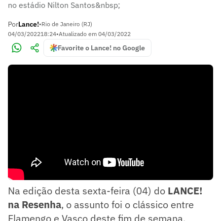
no estádio Nilton Santos&nbsp;
Por
Lance!
•
Rio de Janeiro (RJ)
04/03/2022
18:24
•
Atualizado em
04/03/2022
Favorite o Lance! no Google
Na edição desta sexta-feira (04) do
LANCE!
na Resenha
, o assunto foi o clássico entre
Flamengo e Vasco deste fim de semana,