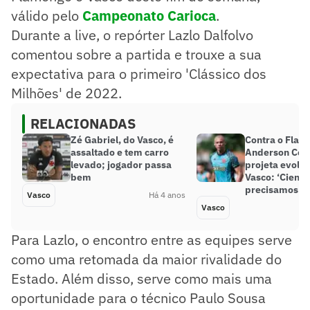
válido pelo
Campeonato Carioca
.
Durante a live,
o repórter
Lazlo Dalfolvo
comentou sobre a partida e trouxe a sua
expectativa para o primeiro 'Clássico dos
Milhões' de 2022.
RELACIONADAS
Zé Gabriel, do Vasco, é
Contra o Flam
assaltado e tem carro
Anderson Con
levado; jogador passa
projeta evolu
bem
Vasco: ‘Ciente
precisamos m
Vasco
Há 4 anos
Vasco
Para Lazlo, o encontro entre as equipes serve
como uma retomada da maior rivalidade do
Estado. Além disso, serve como mais uma
oportunidade para o técnico Paulo Sousa