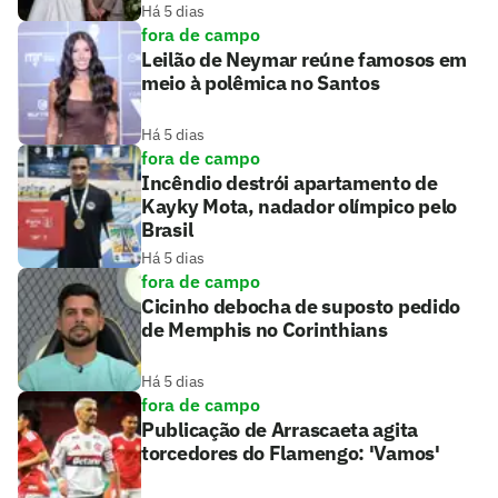
Há 5 dias
fora de campo
Leilão de Neymar reúne famosos em
meio à polêmica no Santos
Há 5 dias
fora de campo
Incêndio destrói apartamento de
Kayky Mota, nadador olímpico pelo
Brasil
Há 5 dias
fora de campo
Cicinho debocha de suposto pedido
de Memphis no Corinthians
Há 5 dias
fora de campo
Publicação de Arrascaeta agita
torcedores do Flamengo: 'Vamos'