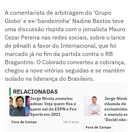
A comentarista de arbitragem do 'Grupo
Globo' e ex-'bandeirinha' Nadine Bastos teve
uma discussão ríspida com o jornalista Mauro
Cezar Pereira nas redes sociais, sobre o lance
de pênalti a favor do Internacional, que foi
marcado já no fim da partida contra o RB
Bragantino. O Colorado converteu a cobrança,
chegou a nove vitórias seguidas e se mantém
isolado na liderança do Brasileiro.
RELACIONADAS
Jorge Nicola anunciou
Jorge Nicola n
adeus: Veja quem fica e
cláusula de
quem sai da ESPN e Fox
exclusividade
Sports em 2021
e anuncia saí
‘Decidi não re
Fora de Campo
Há 5 anos
Fora de Campo