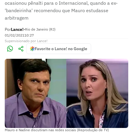
ocasionou pênalti para o Internacional, quando a ex-
'bandeirinha' recomendou que Mauro estudasse
arbitragem
Por
Lance!
•
Rio de Janeiro (RJ)
01/02/2021
10:27
Supervisionado
por
Lance!
Favorite o Lance! no Google
Mauro e Nadine discutiram nas redes sociais (Reprodução de TV)