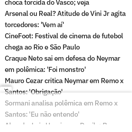
choca torcida do Vasco; veja
Arsenal ou Real? Atitude de Vini Jr agita
torcedores: 'Vem aí'
CineFoot: Festival de cinema de futebol
chega ao Rio e São Paulo
Craque Neto sai em defesa do Neymar
em polêmica: 'Foi monstro'
Mauro Cezar critica Neymar em Remo x
Santos: 'Obrigação'
Sormani analisa polêmica em Remo x
Santos: 'Eu não entendo'
Almada, Luiz Henrique e Danilo: Braune