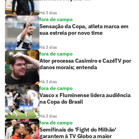
Há 3 dias
fora de campo
Sensação da Copa, atleta marca em
sua estreia por novo time
Há 3 dias
fora de campo
Ator processa Casimiro e CazéTV por
danos morais; entenda
Há 3 dias
fora de campo
Vasco x Fluminense lidera audiência
na Copa do Brasil
Há 3 dias
fora de campo
Semifinais do 'Fight do Milhão'
garantem à TV Globo a maior