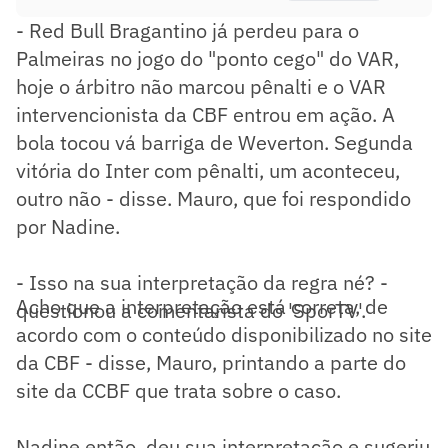
- Red Bull Bragantino já perdeu para o
Palmeiras no jogo do "ponto cego" do VAR,
hoje o árbitro não marcou pênalti e o VAR
intervencionista da CBF entrou em ação. A
bola tocou vá barriga de Weverton. Segunda
vitória do Inter com pênalti, um aconteceu,
outro não - disse. Mauro, que foi respondido
por Nadine.
- Isso na sua interpretação da regra né? -
Acho que a interpretação está correta, de
questionou a comentarista do 'SporTV'.
acordo com o conteúdo disponibilizado no site
da CBF - disse, Mauro, printando a parte do
site da CCBF que trata sobre o caso.
Nadine então, deu sua interpretação e sugeriu