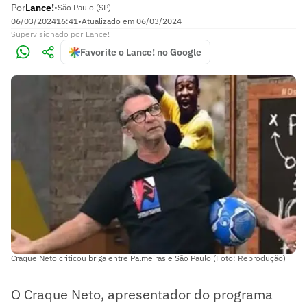
Por
Lance!
•
São Paulo (SP)
06/03/2024
16:41
•
Atualizado em
06/03/2024
Supervisionado
por
Lance!
Favorite o Lance! no Google
Craque Neto criticou briga entre Palmeiras e São Paulo (Foto: Reprodução)
O Craque Neto, apresentador do programa