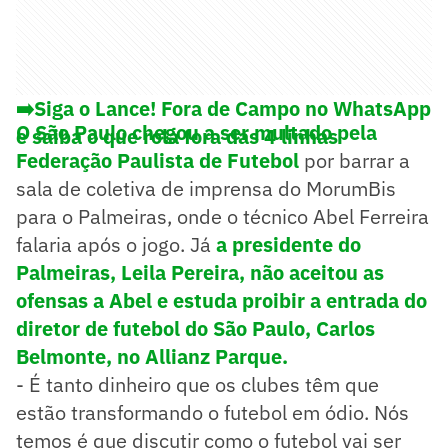
➡️Siga o Lance! Fora de Campo no WhatsApp
O São Paulo chegou a ser multado pela
e saiba o que rola fora das 4 linhas
Federação Paulista de Futebol
por barrar a
sala de coletiva de imprensa do MorumBis
para o Palmeiras, onde o técnico Abel Ferreira
falaria após o jogo. Já
a presidente do
Palmeiras, Leila Pereira, não aceitou as
ofensas a Abel e estuda proibir a entrada do
diretor de futebol do São Paulo, Carlos
Belmonte, no Allianz Parque.
- É tanto dinheiro que os clubes têm que
estão transformando o futebol em ódio. Nós
temos é que discutir como o futebol vai ser