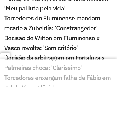
'Meu pai luta pela vida'
Torcedores do Fluminense mandam
recado a Zubeldía: 'Constrangedor'
Decisão de Wilton em Fluminense x
Vasco revolta: 'Sem critério'
Decisão da arbitragem em Fortaleza x
Palmeiras choca: 'Claríssimo'
Torcedores enxergam falha de Fábio em
gol do Vasco: 'Feia'
Golaço de Brenner em Fluminense x
Vasco assusta torcedores: 'Lei do ex'