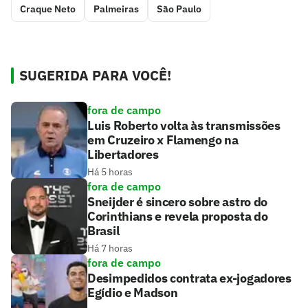
Craque Neto
Palmeiras
São Paulo
SUGERIDA PARA VOCÊ!
fora de campo
Luis Roberto volta às transmissões
em Cruzeiro x Flamengo na
Libertadores
Há 5 horas
fora de campo
Sneijder é sincero sobre astro do
Corinthians e revela proposta do
Brasil
Há 7 horas
fora de campo
Desimpedidos contrata ex-jogadores
Egídio e Madson