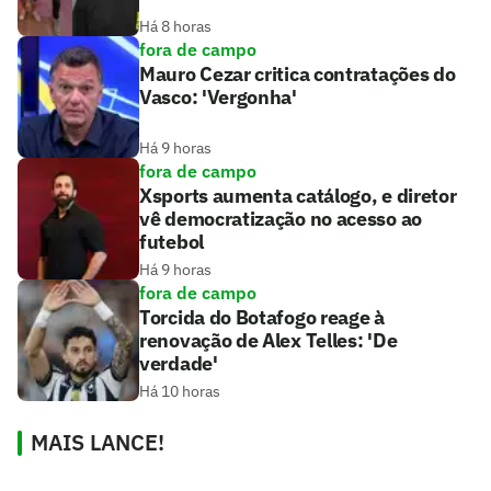
Há 8 horas
fora de campo
Mauro Cezar critica contratações do
Vasco: 'Vergonha'
Há 9 horas
fora de campo
Xsports aumenta catálogo, e diretor
vê democratização no acesso ao
futebol
Há 9 horas
fora de campo
Torcida do Botafogo reage à
renovação de Alex Telles: 'De
verdade'
Há 10 horas
MAIS LANCE!