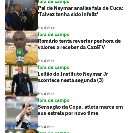
fora de campo
Pai de Neymar analisa fala de Cuca:
'Talvez tenha sido infeliz'
Há 4 dias
fora de campo
Romário tenta reverter penhora de
valores a receber da CazéTV
Há 4 dias
fora de campo
Leilão do Instituto Neymar Jr
acontece nesta segunda (3)
Há 4 dias
fora de campo
Sensação da Copa, atleta marca em
sua estreia por novo time
Há 4 dias
fora de campo