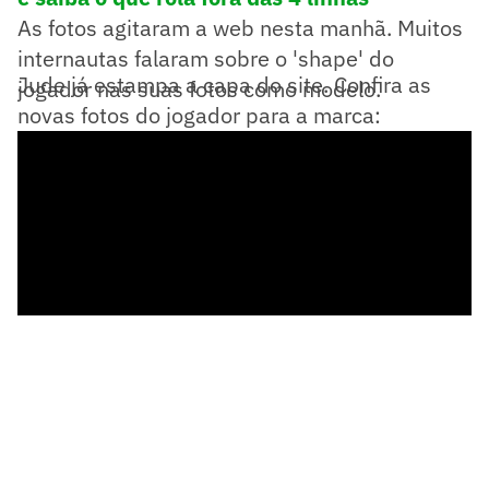
As fotos agitaram a web nesta manhã. Muitos
internautas falaram sobre o 'shape' do
Jude já estampa a capa do site. Confira as
jogador nas suas fotos como modelo.
novas fotos do jogador para a marca: