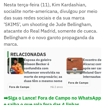
Nesta terça-feira (11), Kim Kardashian,
socialite norte-americana, divulgou por meio
das suas redes sociais e da sua marca
'SKIMS', um shooting de Jude Bellingham,
atacante do Real Madrid, somente de cueca.
Bellingham é o novo garoto propaganda da
marca.
RELACIONADAS
Esposa do goleiro
Encontro de C
Alisson Becker é
Alcaraz com a 
confundida com
após ser cam
influencer envolvida na
Roland Garro
morte de empresário; as
internautas
duas têm o mesmo nome
Fora de Campo
Fora de Campo
Há 2 anos
➡️Siga o Lance! Fora de Campo no WhatsApp
e saiba o que rola fora das 4 linhas