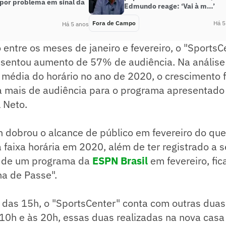
 por problema em sinal da
Edmundo reage: ‘Vai à m…’
Fora de Campo
Há 5
Há 5 anos
entre os meses de janeiro e fevereiro, o "SportsC
esentou aumento de 57% de audiência. Na anális
 média do horário no ano de 2020, o crescimento f
a mais de audiência para o programa apresentado 
 Neto.
h dobrou o alcance de público em fevereiro do qu
faixa horária em 2020, além de ter registrado a 
 de um programa da
ESPN Brasil
em fevereiro, fic
ha de Passe".
 das 15h, o "SportsCenter" conta com outras duas
10h e às 20h, essas duas realizadas na nova casa