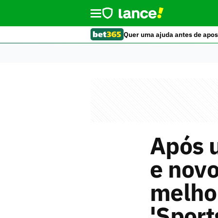
Quer uma ajuda antes de apos
Após u
e novo
melho
'Sport