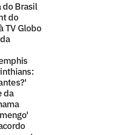
 do Brasil
ht do
à TV Globo
 da
Memphis
inthians:
antes?'
e da
chama
amengo'
acordo