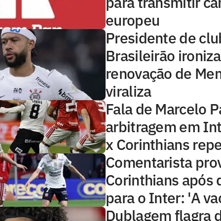
para transmitir 
europeu
Presidente de clu
Brasileirão ironiza
renovação de Me
viraliza
Fala de Marcelo P
arbitragem em Int
x Corinthians rep
Comentarista pro
Corinthians após 
para o Inter: 'A va
Dublagem flagra 