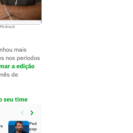
PN Brasil)
anhou mais
es nos períodos
mar a edição
 mês de
do seu time
Pedrinho desabafa após deixar
de
papel do Vasco cair em sorteio da