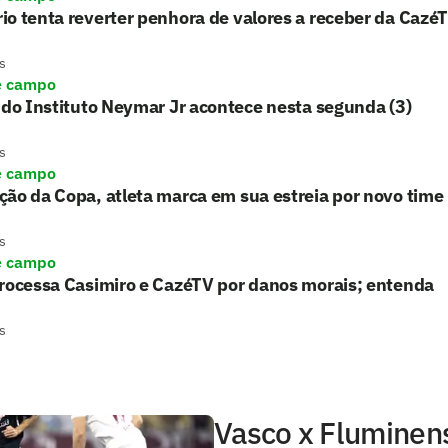
o tenta reverter penhora de valores a receber da Cazé
s
e campo
 do Instituto Neymar Jr acontece nesta segunda (3)
s
e campo
ão da Copa, atleta marca em sua estreia por novo time
s
e campo
processa Casimiro e CazéTV por danos morais; entenda
s
Vasco x Fluminens