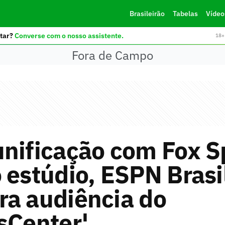
Brasileirão
Tabelas
Vídeo
tar?
Converse com o nosso assistente.
18+ 
Fora de Campo
nificação com Fox S
 estúdio, ESPN Brasi
ra audiência do
sCenter'