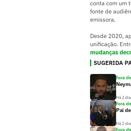
conta com um t
fonte de audiên
emissora.
Desde 2020, ap
unificação. Ent
mudanças decr
SUGERIDA PA
fora d
Neymar
Há 2 dia
fora d
Pai de
Há 2 dia
fora d