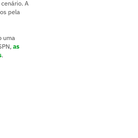
cenário. A
os pela
o uma
ESPN,
as
s
.