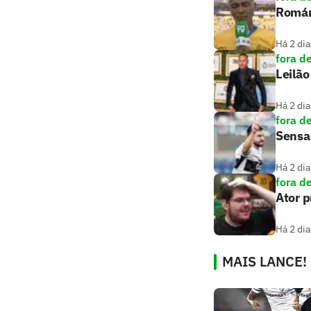
Romári
Há 2 dia
fora d
Leilão
Há 2 dia
fora d
Sensaç
Há 2 dia
fora d
Ator 
Há 2 dia
MAIS LANCE!