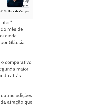
Copa do Brasil: ‘Esperam erro
para humilhar’
 anos
Fora de Campo
Há 5 anos
enter"
e do mês de
oi ainda
por Gláucia
e o comparativo
segunda maior
ando atrás
 outras edições
 da atração que