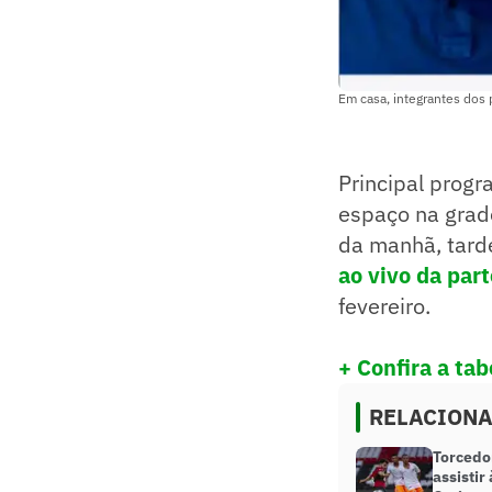
Em casa, integrantes dos 
Principal progr
espaço na grad
da manhã, tarde
ao vivo da part
fevereiro.
+ Confira a tab
RELACION
Torcedo
assistir