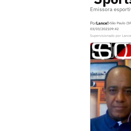
Emissora esporti
Por
Lance!
•
São Paulo (S
03/03/2021
09:42
Supervisionado
por
Lance