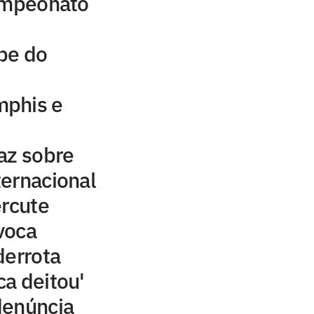
campeonato
be do
mphis e
az sobre
ernacional
ercute
voca
derrota
ca deitou'
denúncia