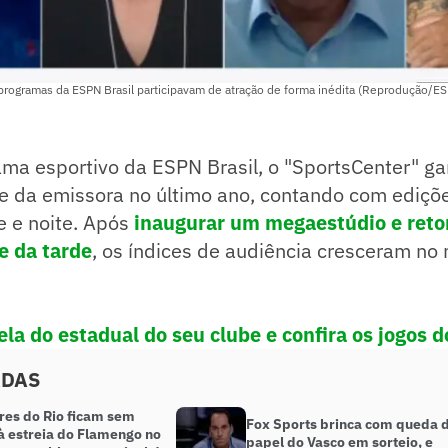
programas da ESPN Brasil participavam de atração de forma inédita (Reprodução/ES
ama esportivo da ESPN Brasil, o "SportsCenter" g
e da emissora no último ano, contando com ediçõ
 e noite. Após
inaugurar um megaestúdio e reto
e da tarde
, os índices de audiência cresceram no
ela do estadual do seu clube e confira os jogos 
ADAS
res do Rio ficam sem
Fox Sports brinca com queda 
 à estreia do Flamengo no
papel do Vasco em sorteio, e