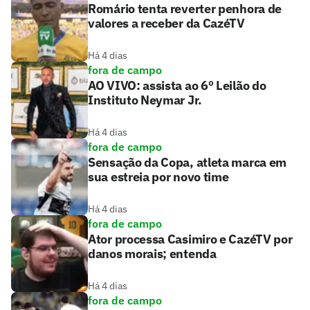
Romário tenta reverter penhora de
valores a receber da CazéTV
Há 4 dias
fora de campo
AO VIVO: assista ao 6º Leilão do
Instituto Neymar Jr.
Há 4 dias
fora de campo
Sensação da Copa, atleta marca em
sua estreia por novo time
Há 4 dias
fora de campo
Ator processa Casimiro e CazéTV por
danos morais; entenda
Há 4 dias
fora de campo