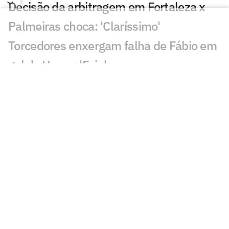
Decisão da arbitragem em Fortaleza x
Palmeiras choca: 'Claríssimo'
Torcedores enxergam falha de Fábio em
gol do Vasco: 'Feia'
Golaço de Brenner em Fluminense x
Vasco assusta torcedores: 'Lei do ex'
Veja gols em Fluminense x Vasco: Puma
garante classificação do cruz-maltino
Situação inusitada em Fluminense x
Vasco irrita torcedores: 'Vendo nada'
Grêmio x Mirassol: especialista aponta
erro grave da arbitragem