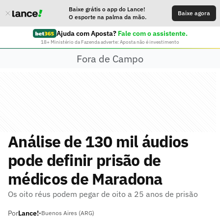
Baixe grátis o app do Lance!
Baixe agora
O esporte na palma da mão.
Ajuda com Aposta?
Fale com o assistente.
18+ Ministério da Fazenda adverte: Aposta não é investimento
Fora de Campo
Análise de 130 mil áudios
pode definir prisão de
médicos de Maradona
Os oito réus podem pegar de oito a 25 anos de prisão
Por
Lance!
•
Buenos Aires (ARG)