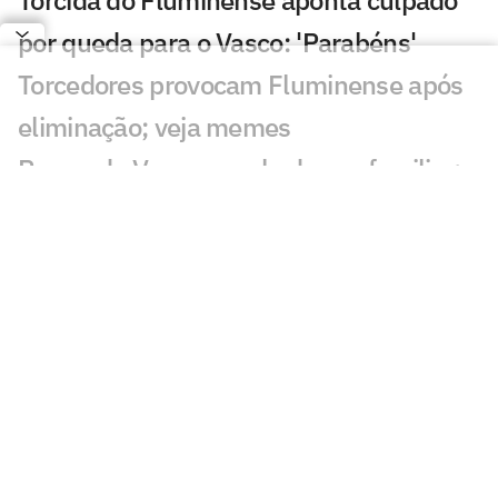
por queda para o Vasco: 'Parabéns'
Torcedores provocam Fluminense após
eliminação; veja memes
Puma, do Vasco, revela drama familiar:
'Meu pai luta pela vida'
Torcedores do Fluminense mandam
recado a Zubeldía: 'Constrangedor'
Decisão de Wilton em Fluminense x
Vasco revolta: 'Sem critério'
Decisão da arbitragem em Fortaleza x
Palmeiras choca: 'Claríssimo'