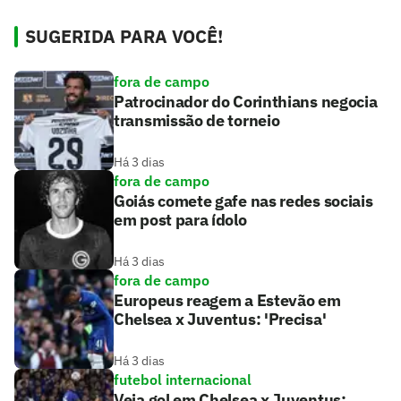
SUGERIDA PARA VOCÊ!
fora de campo
Patrocinador do Corinthians negocia
transmissão de torneio
Há 3 dias
fora de campo
Goiás comete gafe nas redes sociais
em post para ídolo
Há 3 dias
fora de campo
Europeus reagem a Estevão em
Chelsea x Juventus: 'Precisa'
Há 3 dias
futebol internacional
Veja gol em Chelsea x Juventus: