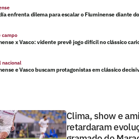
ense
ía enfrenta dilema para escalar o Fluminense diante d
e campo
ense x Vasco: vidente prevê jogo difícil no clássico cari
l nacional
nense e Vasco buscam protagonistas em clássico decisi
Clima, show e am
retardaram evolu
gramado do Mara