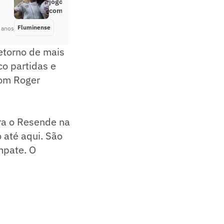
jogos do Fluminense na
competição
Fluminense
Há 5 anos
 anos
retorno de mais
co partidas e
com Roger
ra o Resende na
 até aqui. São
mpate. O