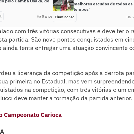
do pelo Gamba Osaka, do
melhores escudos de todos os
tempos’
l
Há 5 anos
Fluminense
Há 5
ado com três vitórias consecutivas e deve ter o 
esta partida. São nove pontos conquistados em cin
 ainda tenta entregar uma atuação convincente 
rdeu a liderança da competição após a derrota pa
 sua primeira no Estadual, mas vem surpreendendo
uistados na competição, com três vitórias e um e
lucci deve manter a formação da partida anterior.
do Campeonato Carioca
CA