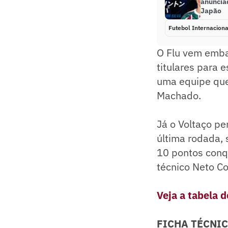
anuncia
Japão
Futebol Internaciona
O Flu vem embal
titulares para 
uma equipe que
Machado.
Já o Voltaço pe
última rodada,
10 pontos conq
técnico Neto Co
Veja a tabela 
FICHA TÉCNI