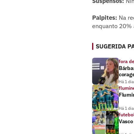
Suspensos:
Ni
Palpites:
Na re
enquanto 20% a
SUGERIDA PA
fora d
Bárbar
corag
Há 1 dia
flumin
Flumin
Há 1 dia
futebo
Vasco