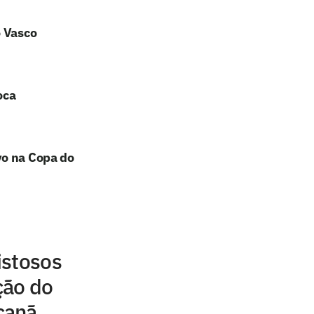
o Vasco
oca
vo na Copa do
istosos
ção do
canã