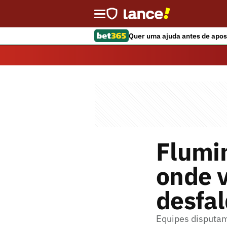
Quer uma ajuda antes de apos
Flumi
onde v
desfal
Equipes disputam