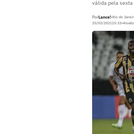
válida pela sexta
Por
Lance!
•
Rio de Janeir
25/03/2021
15:32
•
Atuali