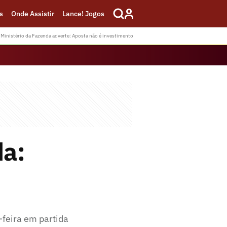
s
Onde Assistir
Lance! Jogos
Ministério da Fazenda adverte: Aposta não é investimento
da:
-feira em partida