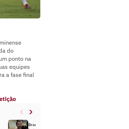
luminense
ada do
 um ponto na
duas equipes
a a fase final
etição
Brasileirão 2021: veja todos os