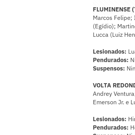
FLUMINENSE (T
Marcos Felipe; 
(Egídio); Martin
Lucca (Luiz Hen
Lesionados:
Lua
Pendurados:
N
Suspensos:
Ni
VOLTA REDONDA
Andrey Ventura; 
Emerson Jr. e L
Lesionados:
Hir
Pendurados:
He