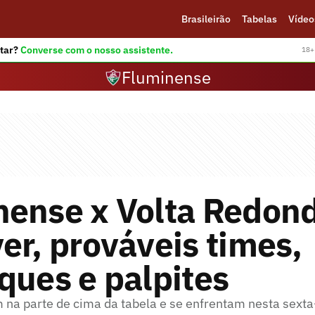
Brasileirão
Tabelas
Vídeo
tar?
Converse com o nosso assistente.
18+ 
Fluminense
nense x Volta Redon
er, prováveis times,
ques e palpites
 na parte de cima da tabela e se enfrentam nesta sexta