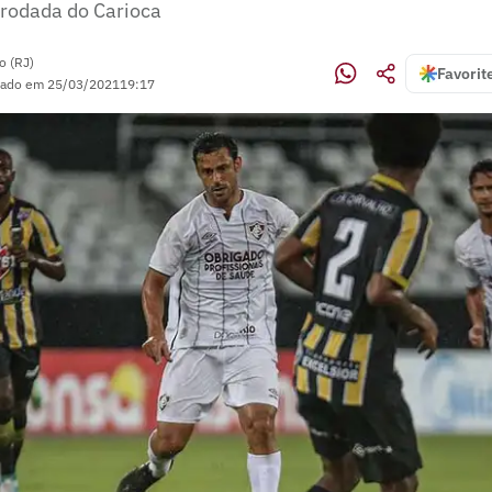
 rodada do Carioca
o (RJ)
Favorit
zado em
25/03/2021
19:17