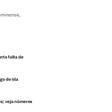
uminense,
nta falta de
ogo de ida
is; veja números