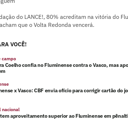
nguém
dação do LANCE!, 80% acreditam na vitória do Fl
cham que o Volta Redonda vencerá.
RA VOCÊ!
e campo
a Coelho confia no Fluminense contra o Vasco, mas apo
em
ense
ense x Vasco: CBF envia ofício para corrigir cartão do j
l nacional
 tem aproveitamento superior ao Fluminense em pênalt