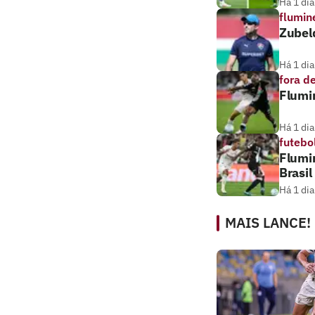
Há 1 dia
flumin
Zubeld
Há 1 dia
fora d
Flumin
Há 1 dia
futebo
Flumi
Brasil
Há 1 dia
MAIS LANCE!