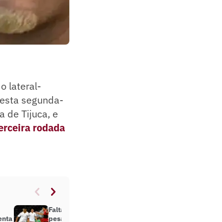
o lateral-
desta segunda-
a de Tijuca, e
erceira rodada
Falta de entrosamento e ritmo
enta
pesam em jogos do Fluminense no