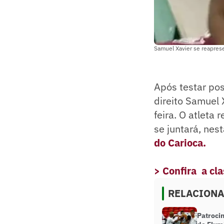
Samuel Xavier se reapres
Após testar pos
direito Samuel
feira. O atleta 
se juntará, nes
do Carioca.
> Confira a cl
RELACION
Patrocin