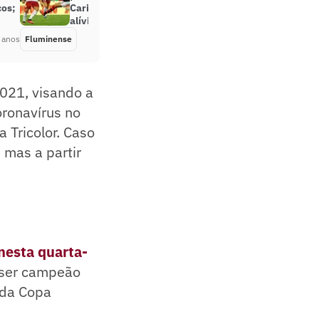
cos;
Carioca, mas vitória no Fla-Flu dá
alívio
 anos
Fluminense
Há 5 anos
2021, visando a
oronavírus no
 Tricolor. Caso
 mas a partir
 nesta quarta-
 ser campeão
 da Copa