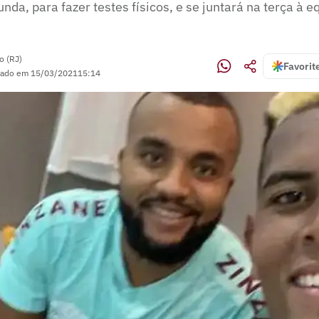
unda, para fazer testes físicos, e se juntará na terça à 
o (RJ)
Favorit
zado em
15/03/2021
15:14