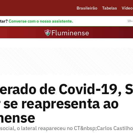
Brasileirão
Tabelas
Vídeo
tar?
Converse com o nosso assistente.
18+ 
Fluminense
erado de Covid-19, 
 se reapresenta ao
nense
ocial, o lateral reapareceu no CT&nbsp;Carlos Castilho