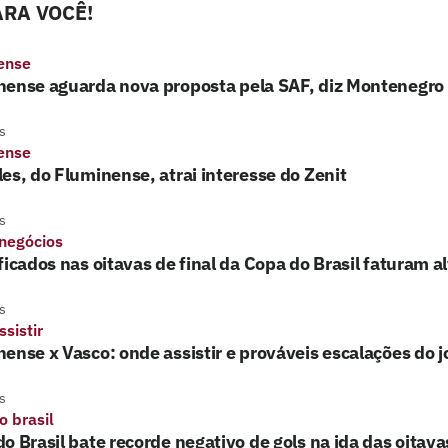
RA VOCÊ!
ense
nense aguarda nova proposta pela SAF, diz Montenegro
s
ense
es, do Fluminense, atrai interesse do Zenit
s
 negócios
ficados nas oitavas de final da Copa do Brasil faturam a
s
sistir
ense x Vasco: onde assistir e prováveis escalações do 
s
o brasil
o Brasil bate recorde negativo de gols na ida das oitavas