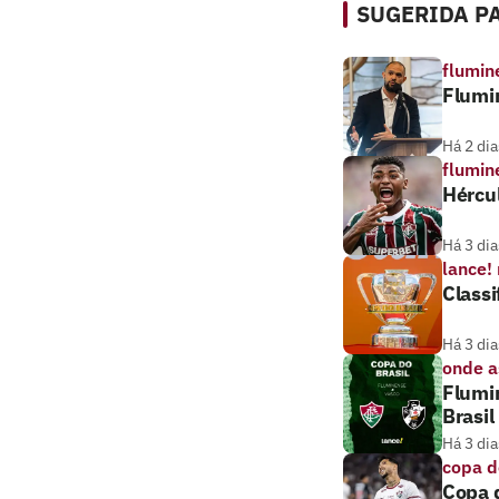
SUGERIDA PA
flumin
Flumi
Há 2 dia
flumin
Hércul
Há 3 dia
lance!
Classi
Há 3 dia
onde as
Flumin
Brasil
Há 3 dia
copa d
Copa d