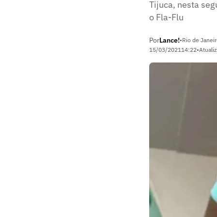
Tijuca, nesta seg
o Fla-Flu
Por
Lance!
•
Rio de Janeir
15/03/2021
14:22
•
Atuali