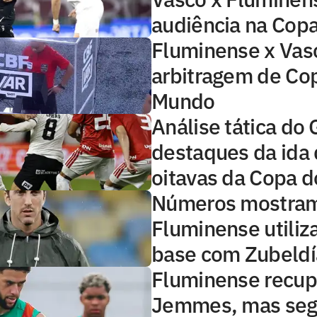
audiência na Copa
Fluminense x Vasc
arbitragem de Co
Mundo
Análise tática do 
destaques da ida
oitavas da Copa d
Números mostra
Fluminense utiliz
base com Zubeldí
Fluminense recup
Jemmes, mas se