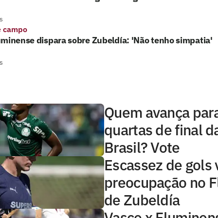
s
e campo
minense dispara sobre Zubeldía: 'Não tenho simpatia'
s
Quem avança para
quartas de final 
Brasil? Vote
Escassez de gols 
preocupação no 
de Zubeldía
Vasco x Fluminens