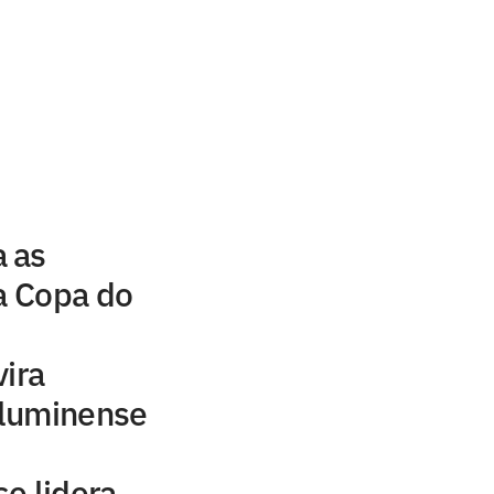
 as
da Copa do
vira
Fluminense
e lidera