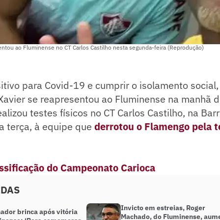
entou ao Fluminense no CT Carlos Castilho nesta segunda-feira (Reprodução)
itivo para Covid-19 e cumprir o isolamento social, 
 Xavier se reapresentou ao Fluminense na manhã 
realizou testes físicos no CT Carlos Castilho, na Barr
ta terça, à equipe que
derrotou o Flamengo pela t
assificação do Campeonato Carioca
ADAS
Invicto em estreias, Roger
ador brinca após vitória
Machado, do Fluminense, aum