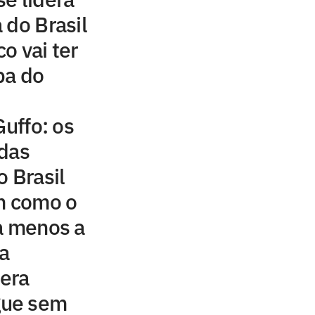
 do Brasil
o vai ter
pa do
Guffo: os
 das
o Brasil
m como o
a menos a
a
era
gue sem