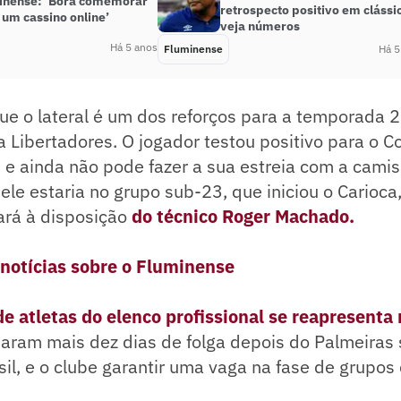
inense: ‘Bora comemorar
retrospecto positivo em clássi
 um cassino online’
veja números
Há 5 anos
Fluminense
Há 5
ue o lateral é um dos reforços para a temporada 
 Libertadores. O jogador testou positivo para o C
, e ainda não pode fazer a sua estreia com a camisa
 ele estaria no grupo sub-23, que iniciou o Carioca,
ará à disposição
do técnico Roger Machado.
 notícias sobre o Fluminense
de atletas do elenco profissional se reapresenta
aram mais dez dias de folga depois do Palmeiras
il, e o clube garantir uma vaga na fase de grupos