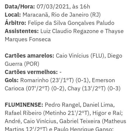
Data/Hora:
07/03/2021, às 16h
Local:
Maracanã, Rio de Janeiro (RJ)
Árbitro:
Felipe da Silva Gonçalves Paludo
Assistentes:
Luiz Claudio Regazone e Thayse
Marques Fonseca
Cartões amarelos:
Caio Vinícius (FLU), Diego
Guerra (POR)
Cartões vermelhos:
-
Gols:
Romarinho (23'/1ºT) (0-1), Emerson
Carioca (07'/2ºT) (0-2), Chay (13'/2ºT) (0-3)
FLUMINENSE:
Pedro Rangel, Daniel Lima,
Rafael Ribeiro (Metinho 21'/2ºT), Higor e Raí;
André, Caio Vinícius, Gabriel Teixeira (Matheus
Martins 12'/2ºT) e Paulo Henrique Ganso;