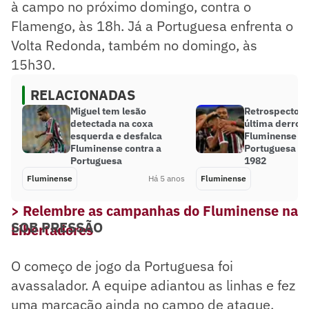
à campo no próximo domingo, contra o
Flamengo, às 18h. Já a Portuguesa enfrenta o
Volta Redonda, também no domingo, às
15h30.
RELACIONADAS
Miguel tem lesão
Retrospecto po
detectada na coxa
última derrot
esquerda e desfalca
Fluminense p
Fluminense contra a
Portuguesa o
Portuguesa
1982
Fluminense
Há 5 anos
Fluminense
> Relembre as campanhas do Fluminense na
SOB PRESSÃO
Libertadores
O começo de jogo da Portuguesa foi
avassalador. A equipe adiantou as linhas e fez
uma marcação ainda no campo de ataque.