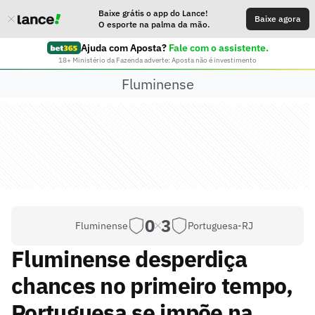
Baixe grátis o app do Lance!
Baixe agora
O esporte na palma da mão.
Ajuda com Aposta?
Fale com o assistente.
18+ Ministério da Fazenda adverte: Aposta não é investimento
Fluminense
0
3
Fluminense
Portuguesa-RJ
Fluminense desperdiça
chances no primeiro tempo,
Portuguesa se impõe na