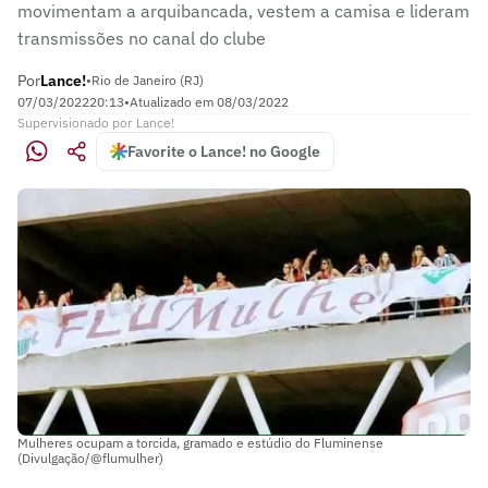
movimentam a arquibancada, vestem a camisa e lideram
transmissões no canal do clube
Por
Lance!
•
Rio de Janeiro (RJ)
07/03/2022
20:13
•
Atualizado em
08/03/2022
Supervisionado
por
Lance!
Favorite o Lance! no Google
Mulheres ocupam a torcida, gramado e estúdio do Fluminense
(Divulgação/@flumulher)