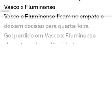
Vasco x Fluminense
Vasco e Fluminense ficam no empate e
deixam decisão para quarta-feira
Gol perdido em Vasco x Fluminense
choca torcedores: 'Sozinho'
Atuação de Ramon Rique em Vasco x
Fluminense repercute: 'Sentiu'
Discussão em Vasco x Fluminense
viraliza: 'Já expulsaram por menos'
Lance de Canobbio em Vasco x
Fluminense irrita torcedores: 'Difícil'
Público baixo em Vasco x Fluminense