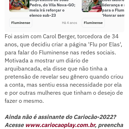
Pedro, do Vila Nova-GO;
liderança e re
meia irá reforçar o
para o Flumin
elenco sub-23
‘Honrar sempr
Fluminense
Há 4 anos
Fluminense
Foi assim com Carol Berger, torcedora de 34
anos, que decidiu criar a página 'Flu por Elas',
para falar do Fluminense nas redes sociais.
Motivada a mostrar um diário de
arquibancada, ela disse que não tinha a
pretensão de revelar seu gênero quando criou
a conta, mas sentiu essa necessidade por ela
e por outras mulheres que tinham o desejo de
fazer o mesmo.
Ainda não é assinante do Cariocão-2022?
Acesse
www.cariocaoplay.com.br
, preencha