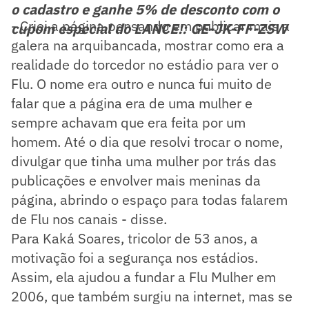
o cadastro e ganhe 5% de desconto com o
- Criei a página pensando em publicar mais a
cupom especial do LANCE!: GE-JK-FF-ZSW
galera na arquibancada, mostrar como era a
realidade do torcedor no estádio para ver o
Flu. O nome era outro e nunca fui muito de
falar que a página era de uma mulher e
sempre achavam que era feita por um
homem. Até o dia que resolvi trocar o nome,
divulgar que tinha uma mulher por trás das
publicações e envolver mais meninas da
página, abrindo o espaço para todas falarem
de Flu nos canais - disse.
Para Kaká Soares, tricolor de 53 anos, a
motivação foi a segurança nos estádios.
Assim, ela ajudou a fundar a Flu Mulher em
2006, que também surgiu na internet, mas se