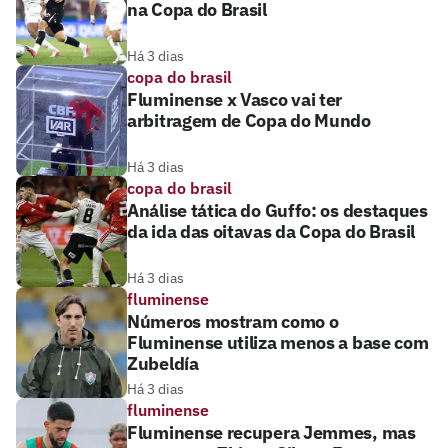
na Copa do Brasil
Há 3 dias
copa do brasil
Fluminense x Vasco vai ter
arbitragem de Copa do Mundo
Há 3 dias
copa do brasil
Análise tática do Guffo: os destaques
da ida das oitavas da Copa do Brasil
Há 3 dias
fluminense
Números mostram como o
Fluminense utiliza menos a base com
Zubeldía
Há 3 dias
fluminense
Fluminense recupera Jemmes, mas