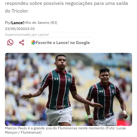
respondeu sobre possíveis negociações para uma saída
do Tricolor
Por
Lance!
•
Rio de Janeiro (RJ)
23/05/2020
15:01
Supervisionado
por
Lance!
Favorite o Lance! no Google
Marcos Paulo é a grande joia do Fluminense neste momento (Foto: Lucas
Merçon / Fluminense)