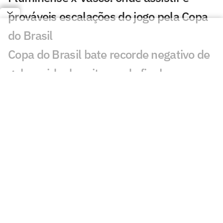
prováveis escalações do jogo pela Copa
do Brasil
Copa do Brasil bate recorde negativo de
gols na ida das oitavas de final
Ex-Fluminense dispara sobre Zubeldía:
'Não tenho simpatia'
Quem avança para as quartas de final
da Copa do Brasil? Vote
Escassez de gols vira preocupação no
Fluminense de Zubeldía
Vasco x Fluminense lidera audiência na