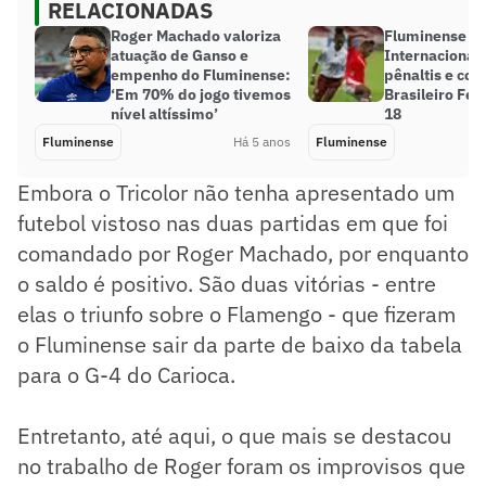
RELACIONADAS
Roger Machado valoriza
Fluminense ve
atuação de Ganso e
Internacional 
empenho do Fluminense:
pênaltis e con
‘Em 70% do jogo tivemos
Brasileiro Fe
nível altíssimo’
18
Fluminense
Há 5 anos
Fluminense
Embora o Tricolor não tenha apresentado um
futebol vistoso nas duas partidas em que foi
comandado por Roger Machado, por enquanto
o saldo é positivo. São duas vitórias - entre
elas o triunfo sobre o Flamengo - que fizeram
o Fluminense sair da parte de baixo da tabela
para o G-4 do Carioca.
Entretanto, até aqui, o que mais se destacou
no trabalho de Roger foram os improvisos que