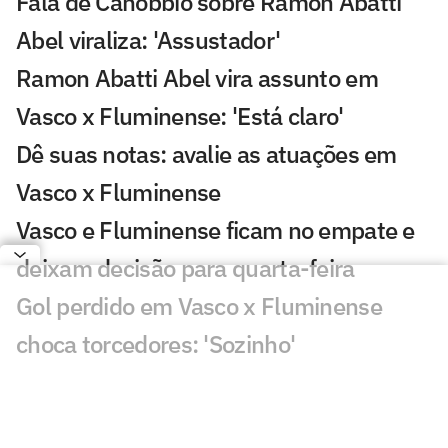
Fala de Canobbio sobre Ramon Abatti
Abel viraliza: 'Assustador'
Ramon Abatti Abel vira assunto em
Vasco x Fluminense: 'Está claro'
Dê suas notas: avalie as atuações em
Vasco x Fluminense
Vasco e Fluminense ficam no empate e
deixam decisão para quarta-feira
Gol perdido em Vasco x Fluminense
choca torcedores: 'Sozinho'
Atuação de Ramon Rique em Vasco x
Fluminense repercute: 'Sentiu'