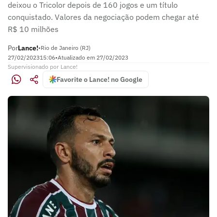
deixou o Tricolor depois de 160 jogos e um título
conquistado. Valores da negociação podem chegar até
R$ 10 milhões
Por
Lance!
•
Rio de Janeiro (RJ)
27/02/2023
15:06
•
Atualizado em
27/02/2023
Supervisionado
por
Lance!
Favorite o Lance! no Google