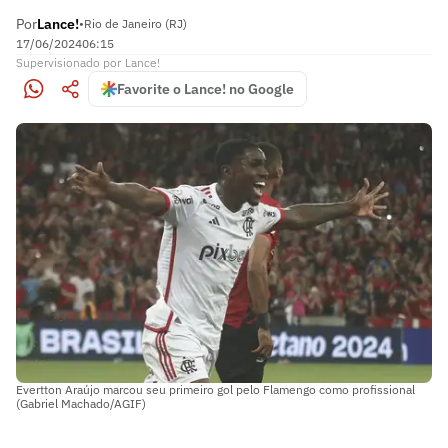
Por
Lance!
•
Rio de Janeiro (RJ)
17/06/2024
06:15
Supervisionado
por
Lance!
Favorite o Lance! no Google
Evertton Araújo marcou seu primeiro gol pelo Flamengo como profissional
(Gabriel Machado/AGIF)