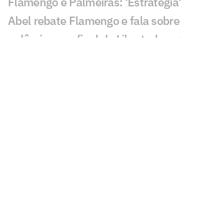
Flamengo e Palmeiras: 'Estratégia'
Abel rebate Flamengo e fala sobre
polêmicas na final da Libertadores:
'Asterisco'
Leila critica nota do Flamengo contra o
Palmeiras e rebate: 'Cara de pau'
Fala de Leila Pereira, do Palmeiras,
sobre o Flamengo viraliza: 'Piada'
Alvo do Flamengo, Almada já disse
preferir Boca ao River em entrevista
Balanço do Flamengo revela déficit e
maior investimento da história