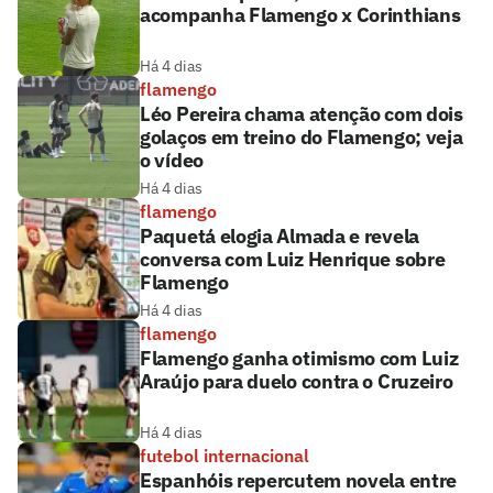
acompanha Flamengo x Corinthians
Há 4 dias
flamengo
Léo Pereira chama atenção com dois
golaços em treino do Flamengo; veja
o vídeo
Há 4 dias
flamengo
Paquetá elogia Almada e revela
conversa com Luiz Henrique sobre
Flamengo
Há 4 dias
flamengo
Flamengo ganha otimismo com Luiz
Araújo para duelo contra o Cruzeiro
Há 4 dias
futebol internacional
Espanhóis repercutem novela entre