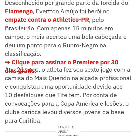
Desconhecido por grande parte da torcida do
Flamengo
, Evertton Araújo foi herói no
empate contra o Athletico-PR
, pelo
Brasileirão. Com apenas 15 minutos em
campo, o meia acertou uma bela cabeçada e
deu um ponto para o Rubro-Negro na
classificação.
➡ Clique para assinar o Premiere por 30
Aos 21 anos, o atleta fez seu sexto jogo com a
dias grátis!
camisa do Mais Querido na alçada profissional
e conquistou uma oportunidade devido aos
10 desfalques que Tite tem. Por conta de
convocações para a Copa América e lesões, o
clube carioca levou diversos jovens da base
para Curitiba.
CONTINUA
APÓS A