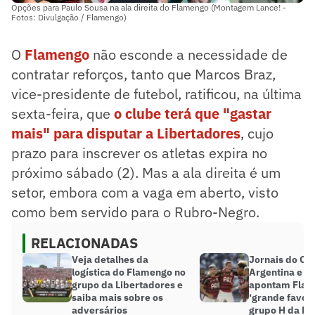
Opções para Paulo Sousa na ala direita do Flamengo (Montagem Lance! -
Fotos: Divulgação / Flamengo)
O
Flamengo
não esconde a necessidade de
contratar reforços, tanto que Marcos Braz,
vice-presidente de futebol, ratificou, na última
sexta-feira, que
o clube terá que "gastar
mais" para disputar a Libertadores
, cujo
prazo para inscrever os atletas expira no
próximo sábado (2). Mas a ala direita é um
setor, embora com a vaga em aberto, visto
como bem servido para o Rubro-Negro.
RELACIONADAS
Veja detalhes da
Jornais do Chi
logística do Flamengo no
Argentina e P
grupo da Libertadores e
apontam Fla
saiba mais sobre os
‘grande favori
adversários
grupo H da Li