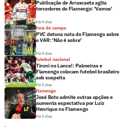
Publicação de Arrascaeta agita
torcedores do Flamengo: 'Vamos'
Há 4 dias
fora de campo
PVC detona nota do Flamengo sobre
o VAR: 'Não é sobre'
Há 4 dias
futebol nacional
Tironi no Lance!: Palmeiras e
Flamengo colocam futebol brasileiro
sob suspeita
Há 5 dias
flamengo
José Boto admite outras opções e
aumenta expectativa por Luiz
Henrique no Flamengo
Há 5 dias