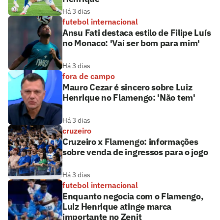
Há 3 dias
futebol internacional
Ansu Fati destaca estilo de Filipe Luís
no Monaco: 'Vai ser bom para mim'
Há 3 dias
fora de campo
Mauro Cezar é sincero sobre Luiz
Henrique no Flamengo: 'Não tem'
Há 3 dias
cruzeiro
Cruzeiro x Flamengo: informações
sobre venda de ingressos para o jogo
Há 3 dias
futebol internacional
Enquanto negocia com o Flamengo,
Luiz Henrique atinge marca
importante no Zenit