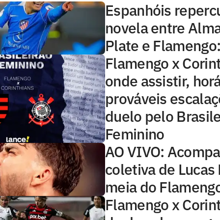
Espanhóis reper
novela entre Alma
Plate e Flamengo: 
Flamengo x Corint
onde assistir, horá
prováveis escala
duelo pelo Brasile
Feminino
AO VIVO: Acompa
coletiva de Lucas
meia do Flameng
Flamengo x Corint