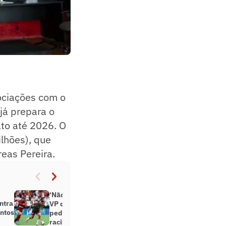
ociações com o
já prepara o
ato até 2026. O
lhões), que
eas Pereira.
‘Não fez mais que a obrigação’, diz
ntra
VP do Flamengo após Fluminense
antos
pedir inquérito sobre caso de
racismo