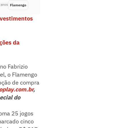
 anos
Flamengo
Há 4 anos
nvestimentos
ações da
no Fabrizio
el, o Flamengo
 opção de compra
oplay.com.br
,
ecial do
soma 25 jogos
marcado cinco