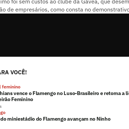
timo foi sem custos ao clube da Gávea, que dese
ão de empresários, como consta no demonstrativo 
RA VOCÊ!
l feminino
hians vence o Flamengo no Luso-Brasileiro e retoma a l
eirão Feminino
s
ngo
 do miniestádio do Flamengo avançam no Ninho