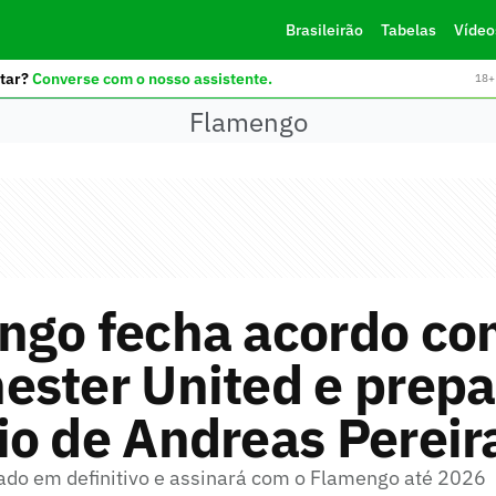
Brasileirão
Tabelas
Vídeo
tar?
Converse com o nosso assistente.
18+ 
Flamengo
ngo fecha acordo co
ester United e prepa
o de Andreas Pereir
do em definitivo e assinará com o Flamengo até 2026