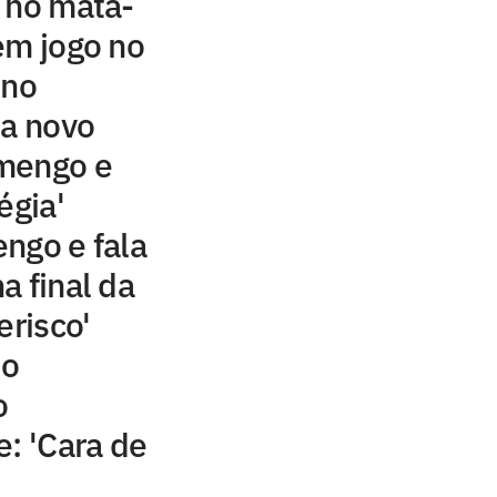
 no mata-
em jogo no
ino
sa novo
mengo e
égia'
ngo e fala
a final da
erisco'
do
o
e: 'Cara de