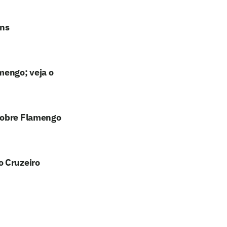
ans
mengo; veja o
sobre Flamengo
o Cruzeiro