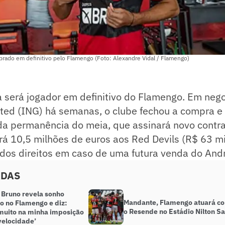
prado em definitivo pelo Flamengo (Foto: Alexandre Vidal / Flamengo)
a será jogador em definitivo do Flamengo. Em neg
ted (ING) há semanas, o clube fechou a compra e 
 da permanência do meia, que assinará novo contr
á 10,5 milhões de euros aos Red Devils (R$ 63 mi
os direitos em caso de uma futura venda do Andr
ADAS
 Bruno revela sonho
Mandante, Flamengo atuará co
o no Flamengo e diz:
o Resende no Estádio Nilton S
 muito na minha imposição
 velocidade’