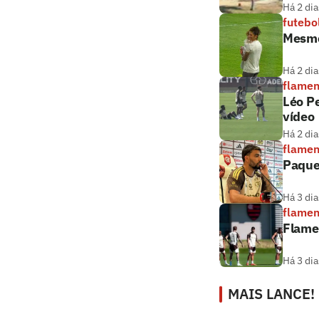
Há 2 dia
futebo
Mesmo
Há 2 dia
flame
Léo Pe
vídeo
Há 2 dia
flame
Paque
Há 3 dia
flame
Flamen
Há 3 dia
MAIS LANCE!