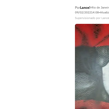
Por
Lance!
•
Rio de Janeir
09/02/2022
14:08
•
Atuali
Supervisionado
por
Lance