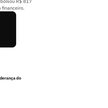
mbolsou R$ 817
financeiro.
iderança do