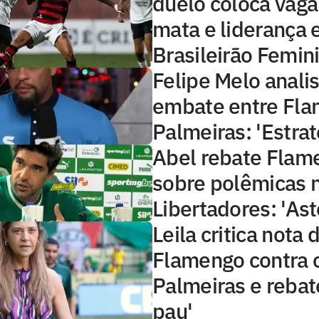
duelo coloca vaga
mata e liderança 
Brasileirão Femin
Felipe Melo anali
embate entre Fla
Palmeiras: 'Estrat
Abel rebate Flame
sobre polêmicas n
Libertadores: 'Ast
Leila critica nota 
Flamengo contra 
Palmeiras e rebat
pau'