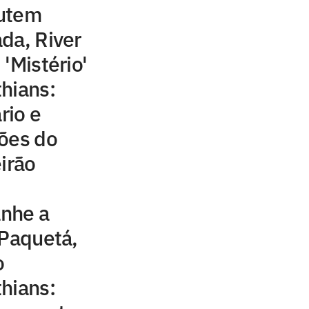
cutem
da, River
'Mistério'
hians:
rio e
ções do
irão
nhe a
 Paquetá,
o
hians: