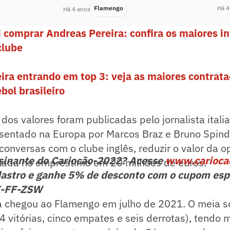
Flamengo
Há 4
Há 4 anos
 comprar Andreas Pereira: confira os maiores i
clube
ira entrando em top 3: veja as maiores contrat
ebol brasileiro
dos valores foram publicadas pelo jornalista italia
entado na Europa por Marcos Braz e Bruno Spind
conversas com o clube inglês, reduzir o valor da
ssinante do Cariocão-2022? Acesse
www.carioca
ulada no empréstimo em 20 milhões de euros.
astro e ganhe 5% de desconto com o cupom esp
K-FF-ZSW
a chegou ao Flamengo em julho de 2021. O meia 
 vitórias, cinco empates e seis derrotas), tendo 