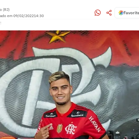
o (RJ)
Favorit
zado em
09/02/2022
14:30
!