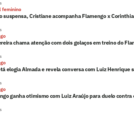
s
l feminino
 suspensa, Cristiane acompanha Flamengo x Corinthi
s
ngo
reira chama atenção com dois golaços em treino do Fla
s
ngo
tá elogia Almada e revela conversa com Luiz Henrique 
s
ngo
go ganha otimismo com Luiz Araújo para duelo contra 
s