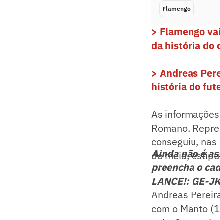
Flamengo
> Flamengo vai
da história do 
> Andreas Pere
história do fut
As informações 
Romano. Repres
conseguiu, nas 
Ainda não é a
do meia, estip
preencha o cad
LANCE!: GE-J
Andreas Pereir
com o Manto (14