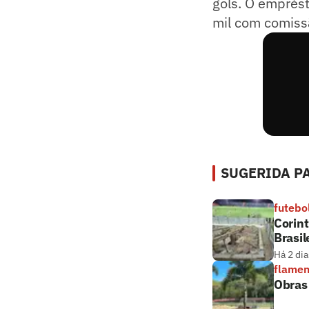
gols. O emprés
mil com comiss
SUGERIDA PA
futebo
Corint
Brasil
Há 2 dia
flame
Obras