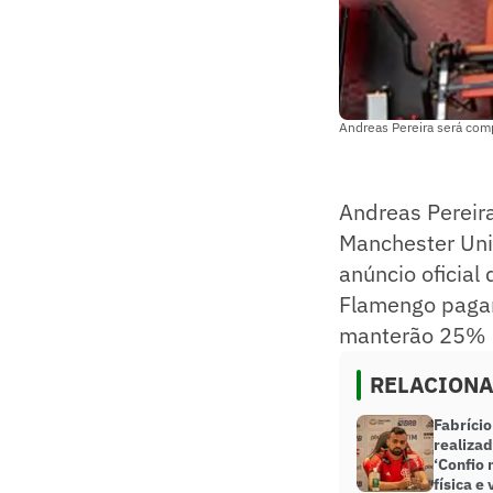
Andreas Pereira será com
Andreas Pereir
Manchester Uni
anúncio oficial
Flamengo pagar
manterão 25% d
RELACION
Fabrício
realizad
‘Confio
física e