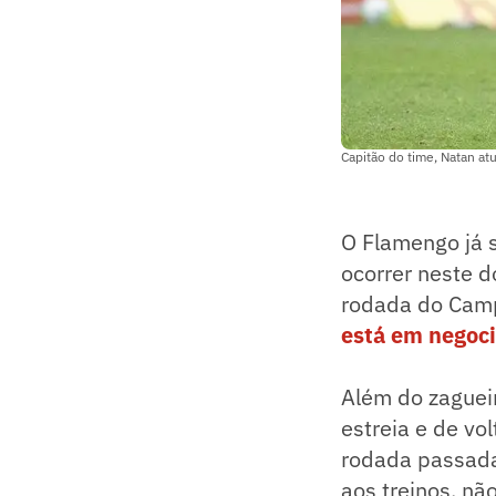
Capitão do time, Natan at
O Flamengo já 
ocorrer neste d
rodada do Camp
está em negoci
Além do zagueir
estreia e de vo
rodada passada.
aos treinos, não