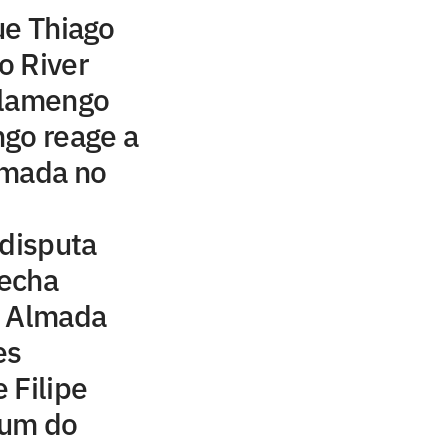
ue Thiago
o River
Flamengo
ngo reage a
lmada no
 disputa
echa
o Almada
es
 Filipe
 um do