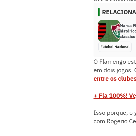
RELACION
Marca F
históric
clássic
Futebol Nacional
O Flamengo est
em dois jogos. 
entre os clube
+ Fla 100%! Ve
Isso porque, o 
com Rogério Ce