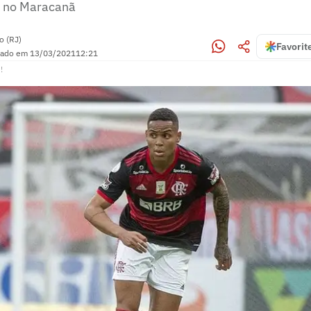
, no Maracanã
o (RJ)
Favorit
zado em
13/03/2021
12:21
!