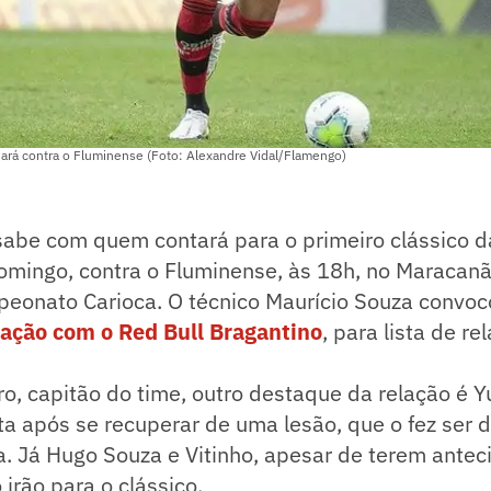
uará contra o Fluminense (Foto: Alexandre Vidal/Flamengo)
sabe com quem contará para o primeiro clássico 
omingo, contra o Fluminense, às 18h, no Maracanã
eonato Carioca. O técnico Maurício Souza convo
ação com o Red Bull Bragantino
, para lista de re
o, capitão do time, outro destaque da relação é Yur
lta após se recuperar de uma lesão, que o fez ser 
 Já Hugo Souza e Vitinho, apesar de terem anteci
 irão para o clássico.