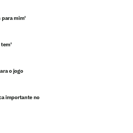
m para mim'
 tem'
ara o jogo
ca importante no