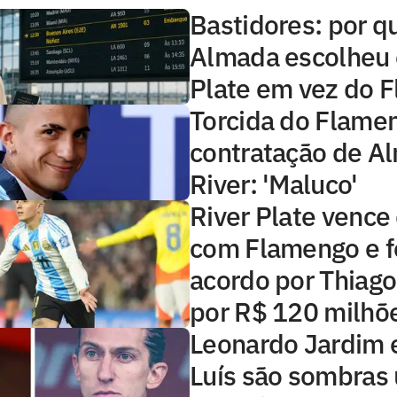
Bastidores: por q
Almada escolheu 
Plate em vez do 
Torcida do Flame
contratação de A
River: 'Maluco'
River Plate vence
com Flamengo e f
acordo por Thiag
por R$ 120 milhõ
Leonardo Jardim e
Luís são sombras