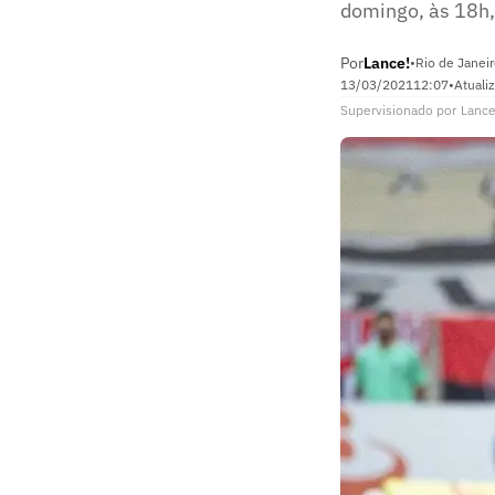
domingo, às 18h
Por
Lance!
•
Rio de Janeir
13/03/2021
12:07
•
Atuali
Supervisionado
por
Lance