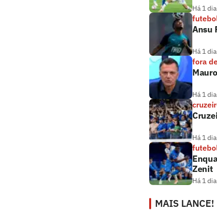
Há 1 dia
futebo
Ansu F
Há 1 dia
fora d
Mauro 
Há 1 dia
cruzei
Cruzei
Há 1 dia
futebo
Enqua
Zenit
Há 1 dia
MAIS LANCE!