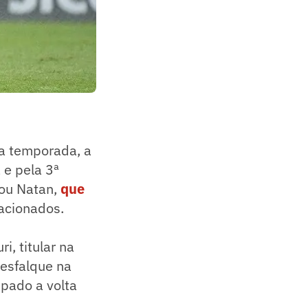
da temporada, a
 e pela 3ª
cou Natan,
que
lacionados.
i, titular na
desfalque na
pado a volta