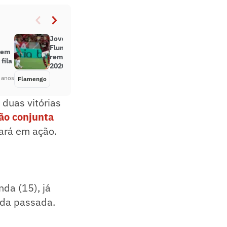
Jovens do Flamengo reencontram
Fluminense com seis
arem
remanescentes da derrota de
fila
2020; veja as trocas
 anos
Flamengo
Há 5 anos
duas vitórias
ão conjunta
tará em ação.
nda (15), já
ada passada.