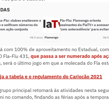
ADAS
la-Flu: clubes enaltecem o
Fla-Flu: Flamengo orienta
o e unificam números do
assinantes da FlaTV+ a acess
o em ação conjunta
‘com antecedência’ para evitar 
Há 5 anos
Flamengo
Há 5
á com 100% de aproveitamento no Estadual, com 
O Fla-Flu 431,
que passa a ser numerado após aç
s
, será o último jogo em que a molecada do Fla es
ja a tabela e o regulamento do Cariocão 2021
grupo principal retornará às atividades nesta segu
ni no comando, findando as férias após a tempor