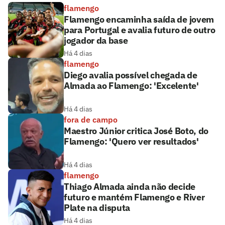
flamengo
Flamengo encaminha saída de jovem
para Portugal e avalia futuro de outro
jogador da base
Há 4 dias
flamengo
Diego avalia possível chegada de
Almada ao Flamengo: 'Excelente'
Há 4 dias
fora de campo
Maestro Júnior critica José Boto, do
Flamengo: 'Quero ver resultados'
Há 4 dias
flamengo
Thiago Almada ainda não decide
futuro e mantém Flamengo e River
Plate na disputa
Há 4 dias