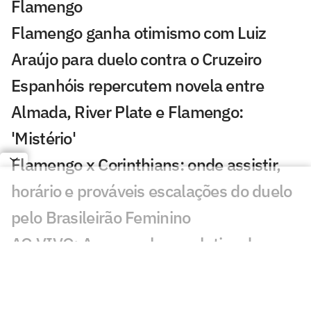
Flamengo
Flamengo ganha otimismo com Luiz
Araújo para duelo contra o Cruzeiro
Espanhóis repercutem novela entre
Almada, River Plate e Flamengo:
'Mistério'
Flamengo x Corinthians: onde assistir,
horário e prováveis escalações do duelo
pelo Brasileirão Feminino
AO VIVO: Acompanhe a coletiva de
Lucas Paquetá, meia do Flamengo
Flamengo x Corinthians: duelo coloca