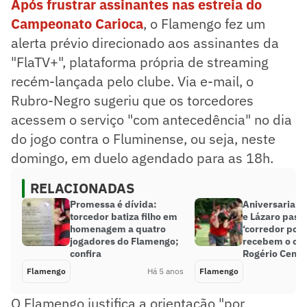
Após frustrar assinantes nas estreia do
Campeonato Carioca
, o Flamengo fez um
alerta prévio direcionado aos assinantes da
"FlaTV+", plataforma própria de streaming
recém-lançada pelo clube. Via e-mail, o
Rubro-Negro sugeriu que os torcedores
acessem o serviço "com antecedência" no dia
do jogo contra o Fluminense, ou seja, neste
domingo, em duelo agendado para as 18h.
RELACIONADAS
Promessa é dívida:
Aniversariant
torcedor batiza filho em
e Lázaro pass
homenagem a quatro
‘corredor polo
jogadores do Flamengo;
recebem o car
confira
Rogério Ceni
Flamengo
Há 5 anos
Flamengo
O Flamengo justifica a orientação "por