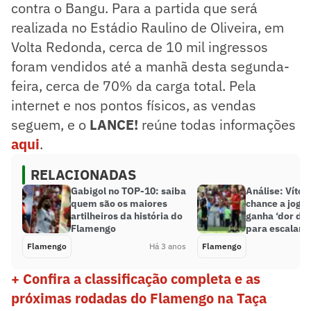
contra o Bangu. Para a partida que será
realizada no Estádio Raulino de Oliveira, em
Volta Redonda, cerca de 10 mil ingressos
foram vendidos até a manhã desta segunda-
feira, cerca de 70% da carga total. Pela
internet e nos pontos físicos, as vendas
seguem, e o
LANCE!
reúne todas informações
aqui
.
RELACIONADAS
Gabigol no TOP-10: saiba
Análise: Vítor
quem são os maiores
chance a joga
artilheiros da história do
ganha ‘dor de
Flamengo
para escalar 
Flamengo
Há 3 anos
Flamengo
+ Confira a classificação completa e as
próximas rodadas do Flamengo na Taça