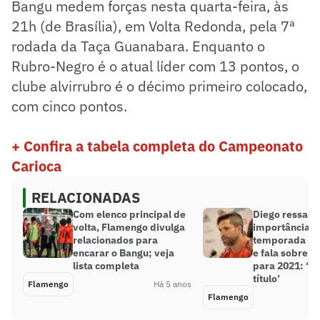
Bangu medem forças nesta quarta-feira, às
21h (de Brasília), em Volta Redonda, pela 7ª
rodada da Taça Guanabara. Enquanto o
Rubro-Negro é o atual líder com 13 pontos, o
clube alvirrubro é o décimo primeiro colocado,
com cinco pontos.
+ Confira a tabela completa do Campeonato
Carioca
RELACIONADAS
Com elenco principal de
Diego ressalta
volta, Flamengo divulga
importância d
relacionados para
temporada no
encarar o Bangu; veja
e fala sobre e
lista completa
para 2021: ‘S
título’
Flamengo
Há 5 anos
Flamengo