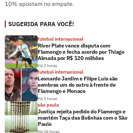
10% apostam no empate.
SUGERIDA PARA VOCÊ!
futebol internacional
River Plate vence disputa com
Flamengo e fecha acordo por Thiago
Almada por R$ 120 milhões
Há 3 horas
futebol internacional
Leonardo Jardim e Filipe Luís são
sombras um do outro à frente de
Flamengo e Monaco
Há 5 horas
são paulo
Justiça rejeita pedido do Flamengo e
mantém Taça das Bolinhas com o São
Paulo
Há 16 horas