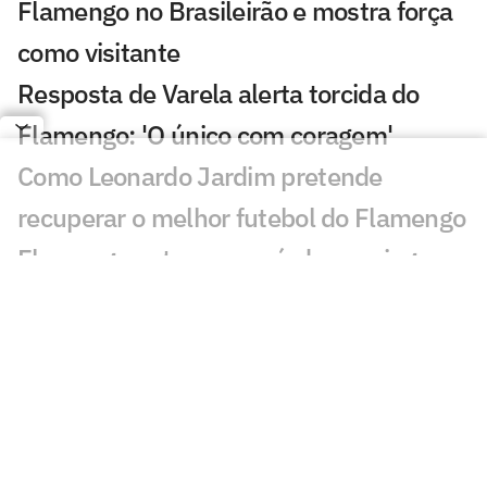
Flamengo no Brasileirão e mostra força
como visitante
Resposta de Varela alerta torcida do
Flamengo: 'O único com coragem'
Como Leonardo Jardim pretende
recuperar o melhor futebol do Flamengo
Flamengo entra em período sem jogos e
mira recuperação no Brasileirão
Flamengo recebe dia de folga após
empate com o Internacional; veja a
programação
Chances de título do Palmeiras