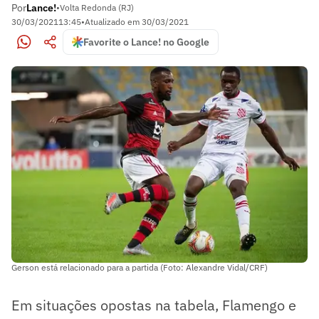
Por
Lance!
•
Volta Redonda (RJ)
30/03/2021
13:45
•
Atualizado em
30/03/2021
Favorite o Lance! no Google
Gerson está relacionado para a partida (Foto: Alexandre Vidal/CRF)
Em situações opostas na tabela, Flamengo e