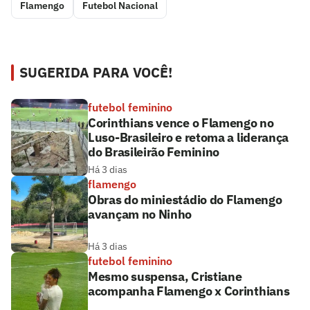
Flamengo
Futebol Nacional
SUGERIDA PARA VOCÊ!
futebol feminino
Corinthians vence o Flamengo no
Luso-Brasileiro e retoma a liderança
do Brasileirão Feminino
Há 3 dias
flamengo
Obras do miniestádio do Flamengo
avançam no Ninho
Há 3 dias
futebol feminino
Mesmo suspensa, Cristiane
acompanha Flamengo x Corinthians