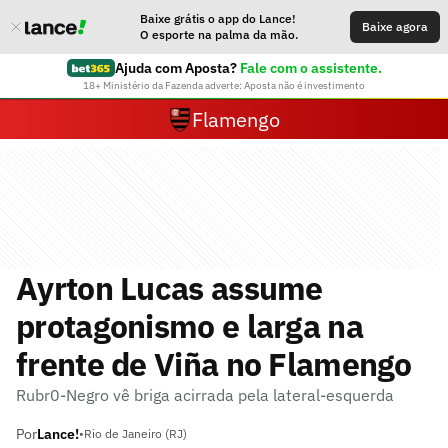
Baixe grátis o app do Lance!
Baixe agora
O esporte na palma da mão.
Ajuda com Aposta?
Fale com o assistente.
18+ Ministério da Fazenda adverte: Aposta não é investimento
Flamengo
Ayrton Lucas assume
protagonismo e larga na
frente de Viña no Flamengo
Rubr0-Negro vê briga acirrada pela lateral-esquerda
Por
Lance!
•
Rio de Janeiro (RJ)