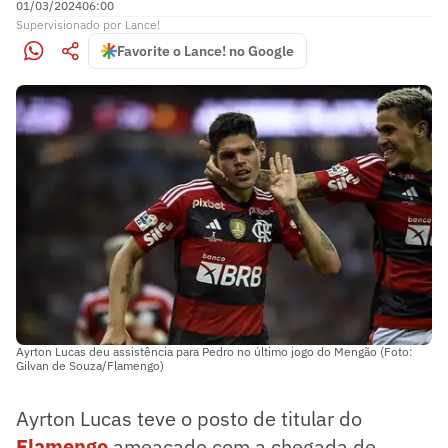
01/03/2024
06:00
Supervisionado
por
Lance!
Favorite o Lance! no Google
Ayrton Lucas deu assistência para Pedro no último jogo do Mengão (Foto:
Gilvan de Souza/Flamengo)
Ayrton Lucas teve o posto de titular do
Flamengo
ameaçado com a chegada de