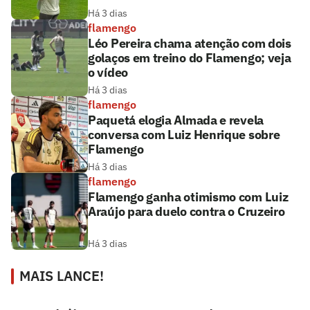
Há 3 dias
flamengo
Léo Pereira chama atenção com dois
golaços em treino do Flamengo; veja
o vídeo
Há 3 dias
flamengo
Paquetá elogia Almada e revela
conversa com Luiz Henrique sobre
Flamengo
Há 3 dias
flamengo
Flamengo ganha otimismo com Luiz
Araújo para duelo contra o Cruzeiro
Há 3 dias
MAIS LANCE!