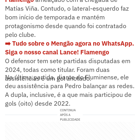
Matías Viña. Contudo, o lateral-esquerdo faz
bom início de temporada e mantém
protagonismo desde quando foi contratado
pelo clube.
➡️ Tudo sobre o Mengão agora no WhatsApp.
Siga o nosso canal Lance! Flamengo
O defensor tem sete partidas disputadas em
2024, todas como titular. Foram duas
Na última partida, diante do Fluminense, ele
assistências e um gol anotado.
deu assistência para Pedro balançar as redes.
A dupla, inclusive, é a que mais participou de
gols (oito) desde 2022.
CONTINUA
APÓS A
PUBLICIDADE