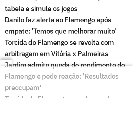
tabela e simule os jogos
Danilo faz alerta ao Flamengo após
empate: 'Temos que melhorar muito'
Torcida do Flamengo se revolta com
arbitragem em Vitória x Palmeiras
Jardim admite queda de rendimento do
Flamengo e pede reação: 'Resultados
preocupam'
Torcida do Flamengo manda recado a
Jardim após empate com o
Internacional
Renato Maurício Prado rasga o verbo