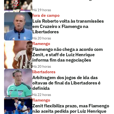
Há 19 horas
fora de campo
Luis Roberto volta às transmissões
em Cruzeiro x Flamengo na
Libertadores
Há 20 horas
flamengo
Flamengo não chega a acordo com
Zenit, e staff de Luiz Henrique
informa fim das negociações
Há 20 horas
libertadores
Arbitragem dos jogos de ida das
oitavas de final da Libertadores é
definida
Há 22 horas
flamengo
Zenit flexibiliza prazo, mas Flamengo
não aceita pedida por Luiz Henrique