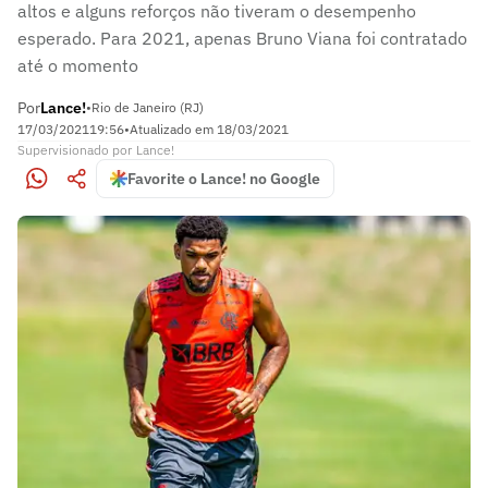
altos e alguns reforços não tiveram o desempenho
esperado. Para 2021, apenas Bruno Viana foi contratado
até o momento
Por
Lance!
•
Rio de Janeiro (RJ)
17/03/2021
19:56
•
Atualizado em
18/03/2021
Supervisionado
por
Lance!
Favorite o Lance! no Google