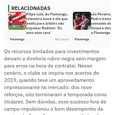
RELACIONADAS
Filipe Luís, do Flamengo,
Léo Pereira, R
relembra lance e diz que
Pedro treinam
pediu para árbitro não
comando de M
expulsar Rodinei: ‘Eu
Souza e devem
amo esse cara’
o Flamengo na
Flamengo
Há 5 anos
Flamengo
Os recursos limitados para investimentos
deixam a diretoria rubro-negra sem margem
para erros na hora de contratar. Nesse
cenário, o clube se inspira nos acertos de
2019, quando teve um aproveitamento
impressionante no mercado: dos nove
reforços, oito terminaram a temporada como
titulares. Sem dúvidas, esse sucesso fora de
campo impulsionou o bom desempenho da