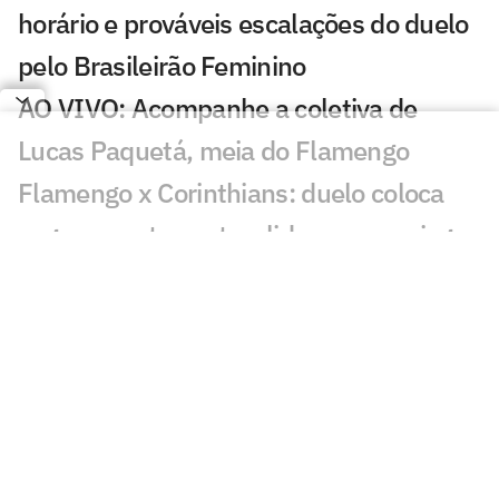
horário e prováveis escalações do duelo
pelo Brasileirão Feminino
AO VIVO: Acompanhe a coletiva de
Lucas Paquetá, meia do Flamengo
Flamengo x Corinthians: duelo coloca
vaga no mata-mata e liderança em jogo
no Brasileirão Feminino
Felipe Melo analisa novo embate entre
Flamengo e Palmeiras: 'Estratégia'
Abel rebate Flamengo e fala sobre
polêmicas na final da Libertadores:
'Asterisco'