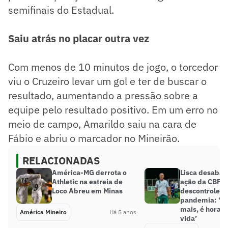
semifinais do Estadual.
Saiu atrás no placar outra vez
Com menos de 10 minutos de jogo, o torcedor
viu o Cruzeiro levar um gol e ter de buscar o
resultado, aumentando a pressão sobre a
equipe pelo resultado positivo. Em um erro no
meio de campo, Amarildo saiu na cara de
Fábio e abriu o marcador no Mineirão.
RELACIONADAS
América-MG derrota o
Lisca desabaf
Athletic na estreia de
ação da CBF c
Loco Abreu em Minas
descontrole d
pandemia: ‘Nã
mais, é hora d
América Mineiro
Há 5 anos
vida’