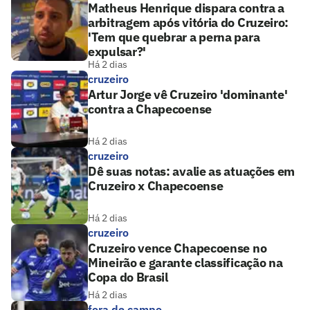
Matheus Henrique dispara contra a
arbitragem após vitória do Cruzeiro:
'Tem que quebrar a perna para
expulsar?'
Há 2 dias
cruzeiro
Artur Jorge vê Cruzeiro 'dominante'
contra a Chapecoense
Há 2 dias
cruzeiro
Dê suas notas: avalie as atuações em
Cruzeiro x Chapecoense
Há 2 dias
cruzeiro
Cruzeiro vence Chapecoense no
Mineirão e garante classificação na
Copa do Brasil
Há 2 dias
fora de campo