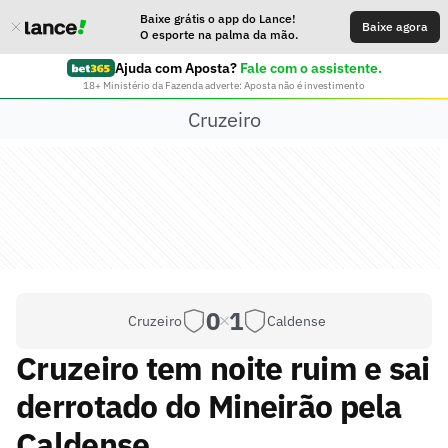
Baixe grátis o app do Lance!
Baixe agora
O esporte na palma da mão.
Ajuda com Aposta?
Fale com o assistente.
18+ Ministério da Fazenda adverte: Aposta não é investimento
Cruzeiro
0
1
Cruzeiro
Caldense
Cruzeiro tem noite ruim e sai
derrotado do Mineirão pela
Caldense