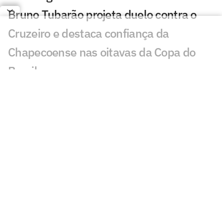
Bruno Tubarão projeta duelo contra o
Cruzeiro e destaca confiança da
Chapecoense nas oitavas da Copa do
Brasil
Chapecoense x Cruzeiro: onde assistir,
horário e escalações do jogo pela Copa
do Brasil
Gabriel Rojas mostra credenciais em seu
terceiro jogo pelo Cruzeiro
Cruzeiro mira G4 e prega evolução no
Brasileirão
Artur Jorge destaca peso de Gerson e