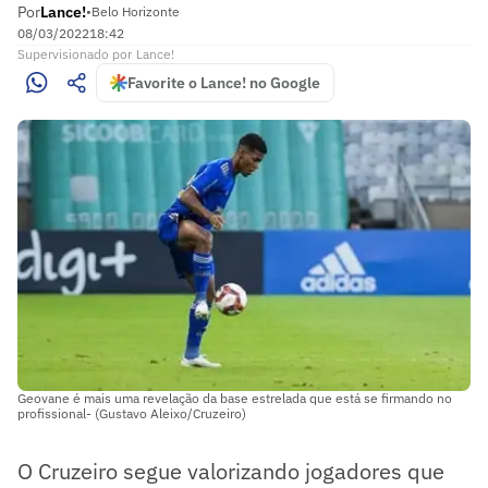
Por
Lance!
•
Belo Horizonte
08/03/2022
18:42
Supervisionado
por
Lance!
Favorite o Lance! no Google
Geovane é mais uma revelação da base estrelada que está se firmando no
profissional- (Gustavo Aleixo/Cruzeiro)
O Cruzeiro segue valorizando jogadores que