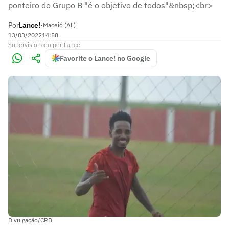
ponteiro do Grupo B "é o objetivo de todos"&nbsp;<br>
Por
Lance!
•
Maceió (AL)
13/03/2022
14:58
Supervisionado
por
Lance!
Favorite o Lance! no Google
Divulgação/CRB