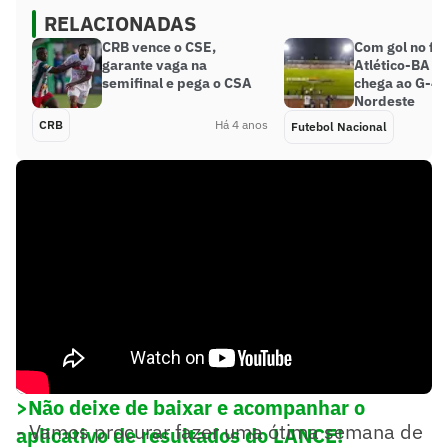
RELACIONADAS
CRB vence o CSE,
Com gol no fin
garante vaga na
Atlético-BA v
semifinal e pega o CSA
chega ao G-4 
Nordeste
CRB
Há 4 anos
Futebol Nacional
>Não deixe de baixar e acompanhar o
- Vamos procurar fazer uma ótima semana de
aplicativo de resultados do LANCE!