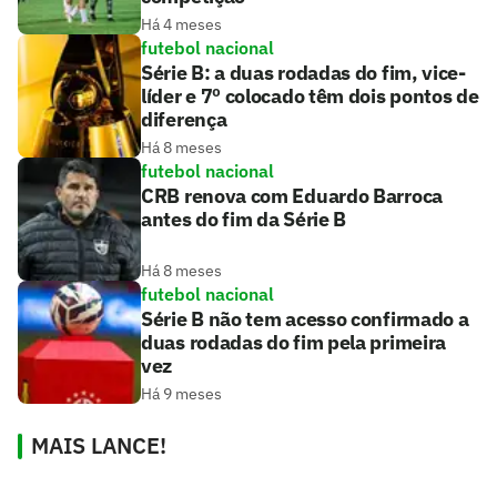
Há 4 meses
futebol nacional
Série B: a duas rodadas do fim, vice-
líder e 7º colocado têm dois pontos de
diferença
Há 8 meses
futebol nacional
CRB renova com Eduardo Barroca
antes do fim da Série B
Há 8 meses
futebol nacional
Série B não tem acesso confirmado a
duas rodadas do fim pela primeira
vez
Há 9 meses
MAIS LANCE!