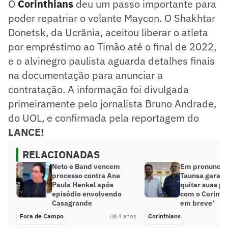
O
Corinthians
deu um passo importante para
poder repatriar o volante Maycon. O Shakhtar
Donetsk, da Ucrânia, aceitou liberar o atleta
por empréstimo ao Timão até o final de 2022,
e o alvinegro paulista aguarda detalhes finais
na documentação para anunciar a
contratação. A informação foi divulgada
primeiramente pelo jornalista Bruno Andrade,
do UOL, e confirmada pela reportagem do
LANCE!
RELACIONADAS
Neto e Band vencem
Em pronuncia
processo contra Ana
Taunsa garant
Paula Henkel após
quitar suas p
episódio envolvendo
com o Corinth
Casagrande
em breve’
Fora de Campo
Há 4 anos
Corinthians