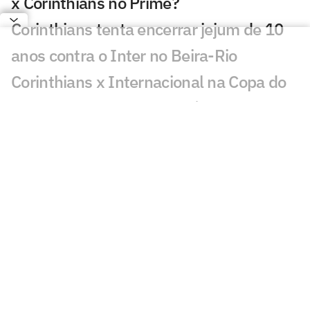
x Corinthians no Prime?
Corinthians tenta encerrar jejum de 10
anos contra o Inter no Beira-Rio
Corinthians x Internacional na Copa do
Brasil: retrospecto e estatísticas
Fernando Diniz é denunciado pelo STJD
e pode desfalcar o Corinthians
Internacional x Corinthians: onde
assistir e prováveis escalações do jogo
pela Copa do Brasil
Matheuzinho, do Corinthians, revela
relação do elenco com Diniz