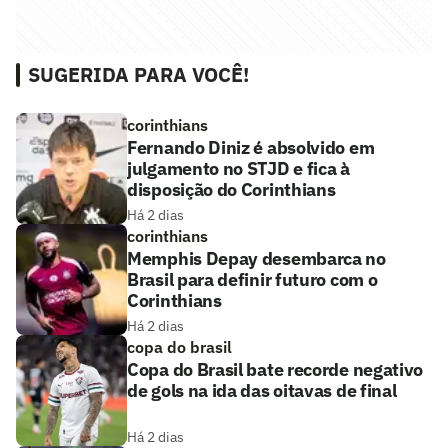
SUGERIDA PARA VOCÊ!
corinthians
Fernando Diniz é absolvido em
julgamento no STJD e fica à
disposição do Corinthians
Há 2 dias
corinthians
Memphis Depay desembarca no
Brasil para definir futuro com o
Corinthians
Há 2 dias
copa do brasil
Copa do Brasil bate recorde negativo
de gols na ida das oitavas de final
Há 2 dias