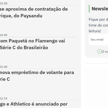
22:58
Newsle
e aproxima de contratação de
rique, do Paysandu
Fique por 
time do co
leitura!
14:40
om Paquetá no Flamengo vai
Série C do Brasileirão
O m
21:08
enova empréstimo de volante para
rie C
11:14
o e Athletico é anunciado por