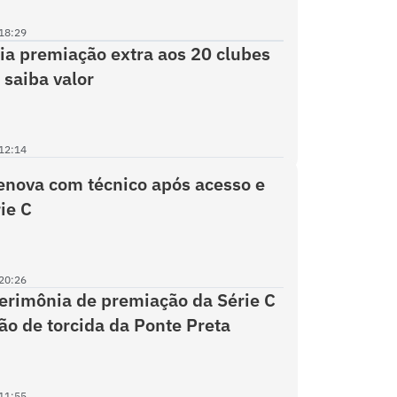
18:29
a premiação extra aos 20 clubes
 saiba valor
12:14
enova com técnico após acesso e
ie C
20:26
erimônia de premiação da Série C
ão de torcida da Ponte Preta
11:55