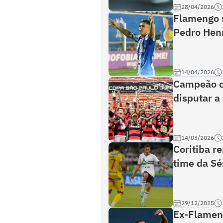
28/04/2026
Flamengo s
Pedro Hen
14/04/2026
Campeão c
disputar a 
14/03/2026
Coritiba r
time da Sé
29/12/2025
Ex-Flameng