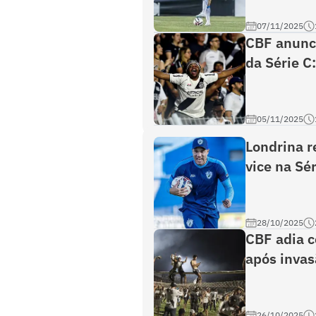
07/11/2025
CBF anunci
da Série C:
05/11/2025
Londrina r
vice na Sér
28/10/2025
CBF adia c
após invas
26/10/2025