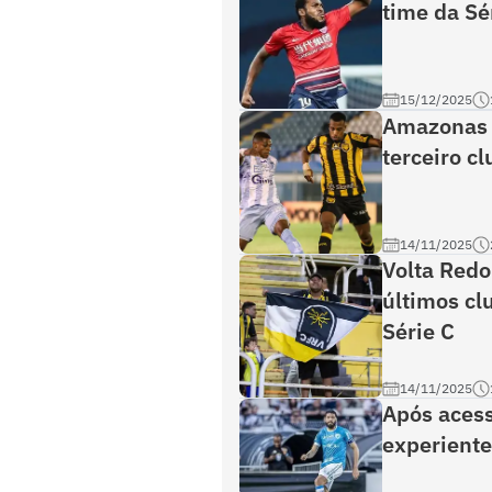
time da Sé
15/12/2025
Amazonas 
terceiro c
14/11/2025
Volta Redo
últimos cl
Série C
14/11/2025
Após acess
experiente