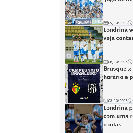
09/10/2025
Londrina s
veja conta
06/10/2025
Brusque x 
horário e 
03/10/2025
Londrina p
com uma ro
contas