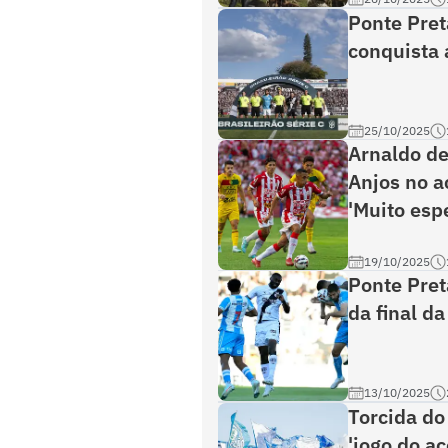
Ponte Pret
conquista 
25/10/2025
Arnaldo de
Anjos no a
'Muito espe
19/10/2025
Ponte Pret
da final d
13/10/2025
Torcida do
'jogo do ac