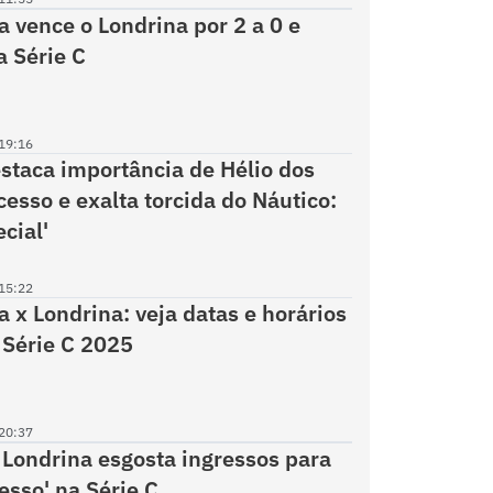
a vence o Londrina por 2 a 0 e
a Série C
19:16
staca importância de Hélio dos
cesso e exalta torcida do Náutico:
cial'
15:22
a x Londrina: veja datas e horários
a Série C 2025
20:37
 Londrina esgosta ingressos para
esso' na Série C