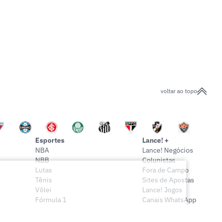
voltar ao topo
Esportes
Lance! +
NBA
Lance! Negócios
NBB
Colunistas
Lutas
Fora de Campo
Tênis
Sites de Apostas
Vôlei
Lance! Jogos
Fórmula 1
Canais WhatsApp
Onde assistir
Sócio Lance!
Mais esportes
Lance! Indica