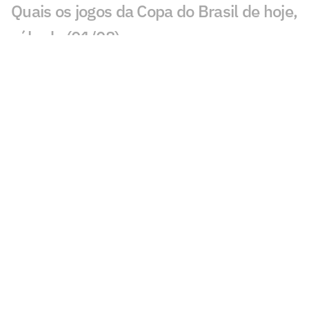
Quais os jogos da Copa do Brasil de hoje,
sábado (01/08)
Corinthians perde titulares e terá elenco
desfalcado contra o Internacional
Corinthians: Diniz encontra alternativa
na defesa com Raniele e André Ramalho
Fiel LGBT critica declaração de Hugo
Souza, do Corinthians
Corinthians define retorno de Léo Mana
após fim de empréstimo ao Criciúma
Corinthians confirma grave lesão de
meio-campista e atualiza lesionados