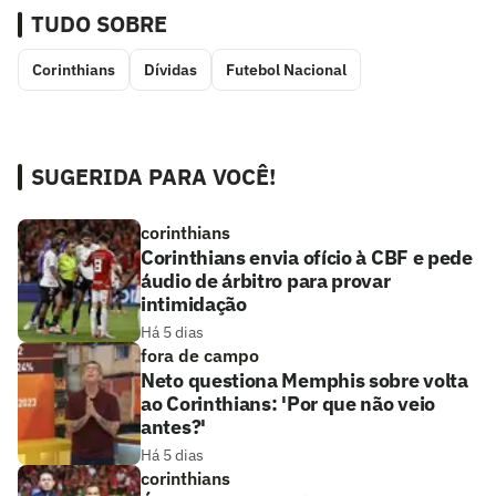
TUDO SOBRE
Corinthians
Dívidas
Futebol Nacional
SUGERIDA PARA VOCÊ!
corinthians
Corinthians envia ofício à CBF e pede
áudio de árbitro para provar
intimidação
Há 5 dias
fora de campo
Neto questiona Memphis sobre volta
ao Corinthians: 'Por que não veio
antes?'
Há 5 dias
corinthians