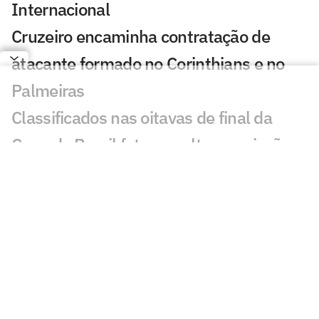
Internacional
Cruzeiro encaminha contratação de
atacante formado no Corinthians e no
Palmeiras
Classificados nas oitavas de final da
Copa do Brasil faturam alta premiação
De saída para a Europa, goleiro da base
se despede do Corinthians: 'Orgulho'
Cicinho debocha de suposto pedido de
Memphis no Corinthians
Fernando Diniz é absolvido em
julgamento no STJD e fica à disposição