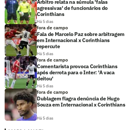
Árbitro relata na súmula 'falas
agressivas' de funcionários do
Corinthians
Há 5 dias
fora de campo
Fala de Marcelo Paz sobre arbitragem
em Internacional x Corinthians
repercute
Há 5 dias
fora de campo
Comentarista provoca Corinthians
após derrota para o Inter: 'A vaca
deitou'
Há 5 dias
fora de campo
Dublagem flagra denúncia de Hugo
Souza em Internacional x Corinthians
Há 5 dias