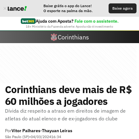
Baixe grátis o app do Lance!
Baixe agora
O esporte na palma da mão.
Ajuda com Aposta?
Fale com o assistente.
18+ Ministério da Fazenda adverte: Aposta não é investimento
Corinthians
Corinthians deve mais de R$
60 milhões a jogadores
Dívida diz respeito a atraso em direitos de imagem de
atletas do atual elenco e de ex-jogadores do clube
Por
Vitor Palhares
Thayuan Leiras
•
São Paulo (SP)
•
04/03/2024
16:34