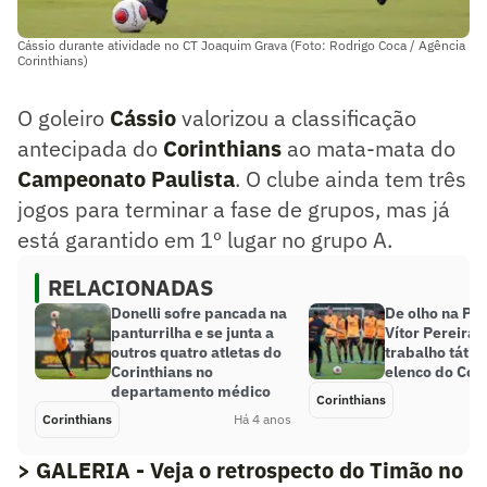
Cássio durante atividade no CT Joaquim Grava (Foto: Rodrigo Coca / Agência
Corinthians)
O goleiro
Cássio
valorizou a classificação
antecipada do
Corinthians
ao mata-mata do
Campeonato Paulista
. O clube ainda tem três
jogos para terminar a fase de grupos, mas já
está garantido em 1º lugar no grupo A.
RELACIONADAS
Donelli sofre pancada na
De olho na Pon
panturrilha e se junta a
Vítor Pereira 
outros quatro atletas do
trabalho tátic
Corinthians no
elenco do Cori
departamento médico
Corinthians
Corinthians
Há 4 anos
> GALERIA - Veja o retrospecto do Timão no