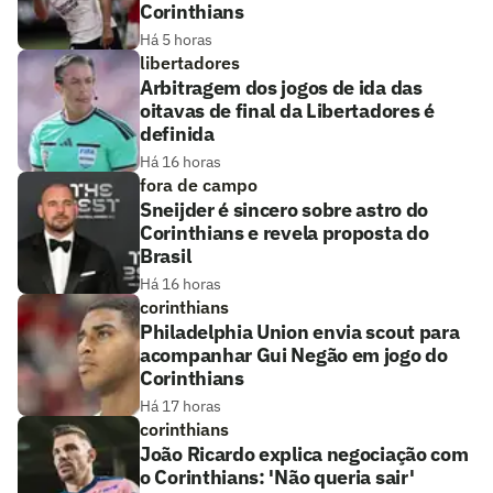
Corinthians
Há 5 horas
libertadores
Arbitragem dos jogos de ida das
oitavas de final da Libertadores é
definida
Há 16 horas
fora de campo
Sneijder é sincero sobre astro do
Corinthians e revela proposta do
Brasil
Há 16 horas
corinthians
Philadelphia Union envia scout para
acompanhar Gui Negão em jogo do
Corinthians
Há 17 horas
corinthians
João Ricardo explica negociação com
o Corinthians: 'Não queria sair'