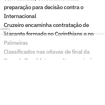
preparação para decisão contra o
Internacional
Cruzeiro encaminha contratação de
atacante formado no Corinthians e no
Palmeiras
Classificados nas oitavas de final da
Copa do Brasil faturam alta premiação
De saída para a Europa, goleiro da base
se despede do Corinthians: 'Orgulho'
Cicinho debocha de suposto pedido de
Memphis no Corinthians