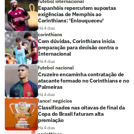
futebol internacional
Espanhóis repercutem supostas
exigências de Memphis ao
Corinthians: 'Enlouqueceu'
Há 4 dias
corinthians
Com dúvidas, Corinthians inicia
preparação para decisão contra o
Internacional
Há 4 dias
futebol nacional
Cruzeiro encaminha contratação de
atacante formado no Corinthians e no
Palmeiras
Há 4 dias
lance! negócios
Classificados nas oitavas de final da
Copa do Brasil faturam alta
premiação
Há 4 dias