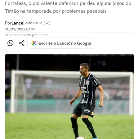
Fortaleza, o polivalente defensor perdeu alguns jogos do
Timão na temporada por problemas pessoais
Por
Lance!
•
São Paulo (SP)
10/03/2022
19:39
Supervisionado
por
Lance!
Favorite o Lance! no Google