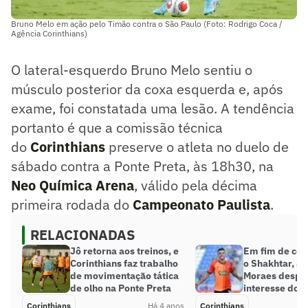
Bruno Melo em ação pelo Timão contra o São Paulo (Foto: Rodrigo Coca /
Agência Corinthians)
O lateral-esquerdo Bruno Melo sentiu o
músculo posterior da coxa esquerda e, após
exame, foi constatada uma lesão. A tendência
portanto é que a comissão técnica
do
Corinthians
preserve o atleta no duelo de
sábado contra a Ponte Preta, às 18h30, na
Neo Química Arena
, válido pela décima
primeira rodada do
Campeonato Paulista
.
RELACIONADAS
Jô retorna aos treinos, e
Em fim de con
Corinthians faz trabalho
o Shakhtar, Ju
de movimentação tática
Moraes desper
de olho na Ponte Preta
interesse do C
Corinthians
Há 4 anos
Corinthians