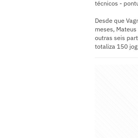
técnicos - pont
Desde que Vagn
meses, Mateus V
outras seis par
totaliza 150 jo