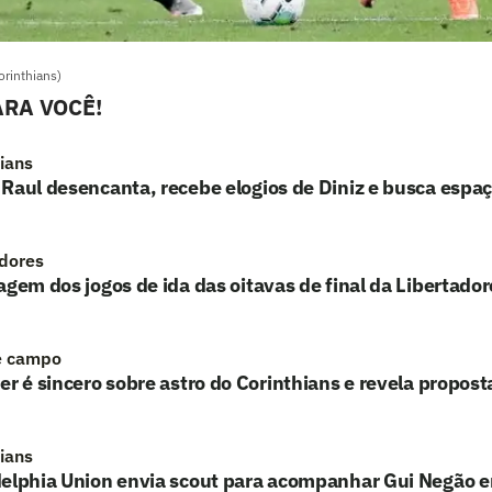
orinthians)
RA VOCÊ!
hians
Raul desencanta, recebe elogios de Diniz e busca espaç
adores
agem dos jogos de ida das oitavas de final da Libertador
e campo
er é sincero sobre astro do Corinthians e revela proposta
hians
delphia Union envia scout para acompanhar Gui Negão e