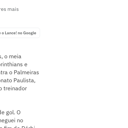
res mais
e o Lance! no Google
s, o meia
rinthians e
tra o Palmeiras
nato Paulista,
o treinador
e gol. O
heguei no