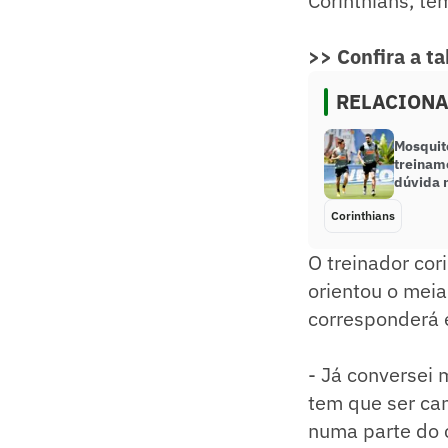
Corinthians, te
>> Confira a t
RELACION
Mosquit
treinam
dúvida 
Corinthians
O treinador cor
orientou o meia
corresponderá 
- Já conversei
tem que ser ca
numa parte do 