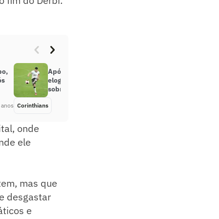
o fim do Dérbi.
po,
Após boa atuação em Dérbi, Roni é
ós
elogiado por Mancini e ganha
sobrevida no Corinthians
 anos
Corinthians
Há 5 anos
tal, onde
nde ele
 tem, mas que
se desgastar
ticos e