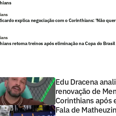
thians
hians
icardo explica negociação com o Corinthians: 'Não queri
hians
hians retoma treinos após eliminação na Copa do Brasil
Edu Dracena anal
renovação de Me
Corinthians após 
Fala de Matheuzi