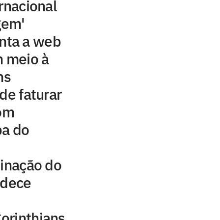
rnacional
gem'
ta a web
 meio à
ns
de faturar
com
pa do
minação do
adece
Corinthians