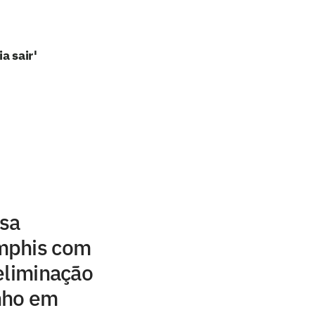
a sair'
isa
mphis com
eliminação
nho em