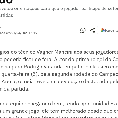
evelou orientações para que o jogador participe de seto
artidas
P)
Favorit
zado em
04/03/2021
14:19
gios do técnico Vagner Mancini aos seus jogadore
o poderia ficar de fora. Autor do primeiro gol do Co
ncia para Rodrigo Varanda empatar o clássico con
a quarta-feira (3), pela segunda rodada do Campeo
 Arena, o meia teve a sua evolução destacada pel
im da partida.
 ver a equipe chegando bem, tendo oportunidades d
s um grande jogo, ele tem melhorado desde que c