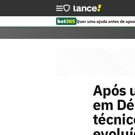
Quer uma ajuda antes de apos
Após u
em Dér
técnic
evoluí