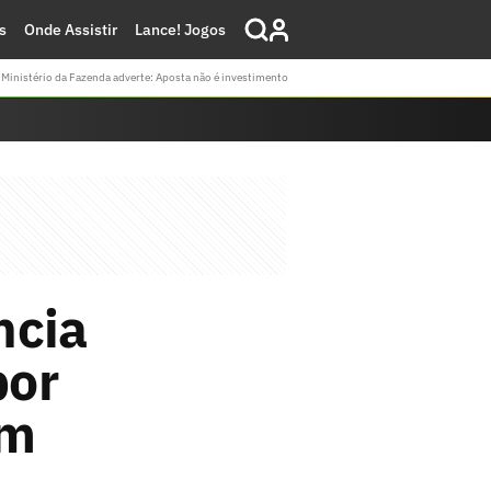
s
Onde Assistir
Lance! Jogos
Ministério da Fazenda adverte: Aposta não é investimento
ncia
por
em