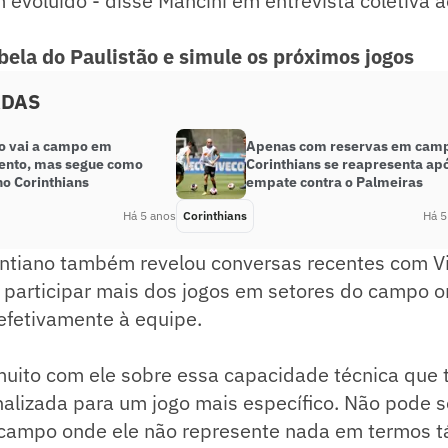
m evoluído - disse Mancini em entrevista coletiva a
abela do Paulistão e simule os próximos jogos
ADAS
o vai a campo em
Apenas com reservas em cam
ento, mas segue como
Corinthians se reapresenta ap
no Corinthians
empate contra o Palmeiras
Há 5 anos
Corinthians
Há 5
intiano também revelou conversas recentes com Vi
 participar mais dos jogos em setores do campo o
efetivamente à equipe.
 muito com ele sobre essa capacidade técnica que
nalizada para um jogo mais específico. Não pode 
campo onde ele não represente nada em termos tá