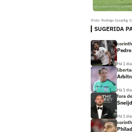
(Foto: Rodrigo Coca/Ag. C
SUGERIDA PA
corint
Pedro 
Há 1 dia
libert
Arbitr
Há 1 dia
fora d
Sneijd
Há 1 dia
corint
Phila