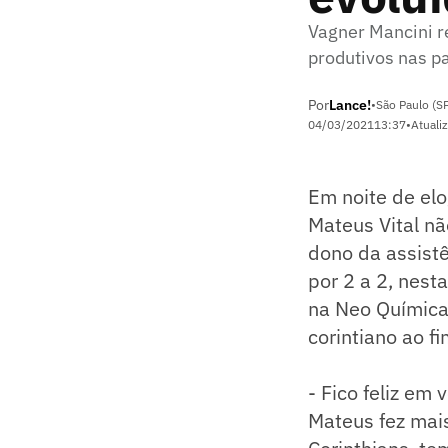
Vagner Mancini r
produtivos nas p
Por
Lance!
•
São Paulo (S
04/03/2021
13:37
•
Atuali
Em noite de elo
Mateus Vital nã
dono da assistê
por 2 a 2, nest
na Neo Química
corintiano ao f
- Fico feliz em
Mateus fez mai