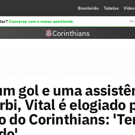
Brasileirão
Tabelas
Vídeo
tar?
Converse com o nosso assistente.
18+ 
Corinthians
m gol e uma assistê
bi, Vital é elogiado 
o do Corinthians: 'T
do'