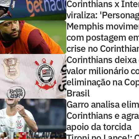
Corinthians x Inte
viraliza: 'Persona
Memphis movimen
com postagem em
crise no Corinthia
Corinthians deixa 
valor milionário 
eliminação na Co
Brasil
Garro analisa eli
Corinthians e agr
apoio da torcida
Tironi no Lance!: 