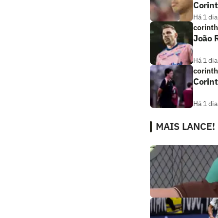
Corin
Há 1 dia
corint
João R
Há 1 dia
corint
Corint
Há 1 dia
MAIS LANCE!