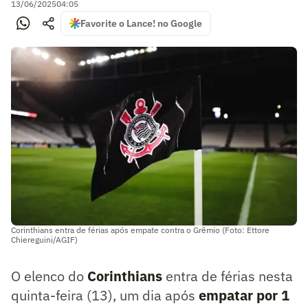
13/06/2025
04:05
Favorite o Lance! no Google
Corinthians entra de férias após empate contra o Grêmio (Foto: Ettore
Chiereguini/AGIF)
O elenco do
Corinthians
entra de férias nesta
quinta-feira (13), um dia após
empatar por 1