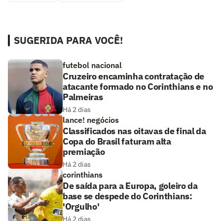
SUGERIDA PARA VOCÊ!
futebol nacional
Cruzeiro encaminha contratação de
atacante formado no Corinthians e no
Palmeiras
Há 2 dias
lance! negócios
Classificados nas oitavas de final da
Copa do Brasil faturam alta
premiação
Há 2 dias
corinthians
De saída para a Europa, goleiro da
base se despede do Corinthians:
'Orgulho'
Há 2 dias