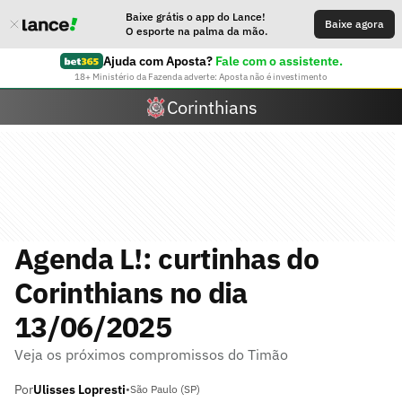
Baixe grátis o app do Lance!
Baixe agora
O esporte na palma da mão.
Ajuda com Aposta?
Fale com o assistente.
18+ Ministério da Fazenda adverte: Aposta não é investimento
Corinthians
Agenda L!: curtinhas do
Corinthians no dia
13/06/2025
Veja os próximos compromissos do Timão
Por
Ulisses Lopresti
•
São Paulo (SP)