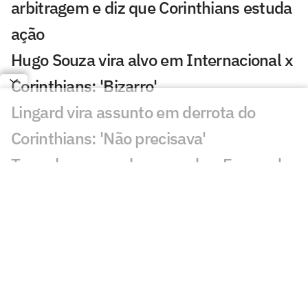
arbitragem e diz que Corinthians estuda
ação
Hugo Souza vira alvo em Internacional x
Corinthians: 'Bizarro'
Lingard vira assunto em derrota do
Corinthians: 'Não precisava'
Torcedores mandam recado a Fernando
Diniz após Internacional x Corinthians
Dê suas notas: avalie as atuações em
Internacional x Corinthians
Corinthians sofre dois gols em seis
minutos e perde para o Inter na Copa do