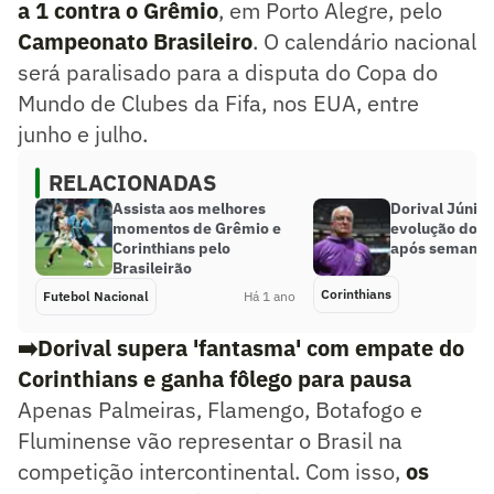
a 1 contra o Grêmio
, em Porto Alegre, pelo
Campeonato Brasileiro
. O calendário nacional
será paralisado para a disputa do Copa do
Mundo de Clubes da Fifa, nos EUA, entre
junho e julho.
RELACIONADAS
Assista aos melhores
Dorival Júnior
momentos de Grêmio e
evolução do C
Corinthians pelo
após semana l
Brasileirão
Corinthians
Futebol Nacional
Há 1 ano
➡️
Dorival supera 'fantasma' com empate do
Corinthians e ganha fôlego para pausa
Apenas Palmeiras, Flamengo, Botafogo e
Fluminense vão representar o Brasil na
competição intercontinental. Com isso,
os