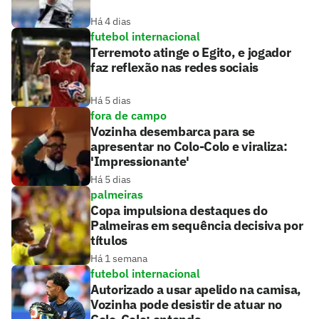
Há 4 dias
futebol internacional
Terremoto atinge o Egito, e jogador
faz reflexão nas redes sociais
Há 5 dias
fora de campo
Vozinha desembarca para se
apresentar no Colo-Colo e viraliza:
'Impressionante'
Há 5 dias
palmeiras
Copa impulsiona destaques do
Palmeiras em sequência decisiva por
títulos
Há 1 semana
futebol internacional
Autorizado a usar apelido na camisa,
Vozinha pode desistir de atuar no