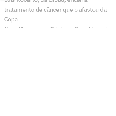
tratamento de câncer que o afastou da
Copa
Nem Messi, nem Cristiano Ronaldo: veja
a camisa mais valiosa do leilão da Copa
Paredes opina sobre futuro de Messi na
Argentina: 'Tomara que não'
Rafael Leão fala em jogar no Brasil:
'Gostei do Corinthians'
Klopp é apresentado pela Alemanha:
'Critiquem-me se algo não funcionar'
Olise, da França, é visto em pelada nos