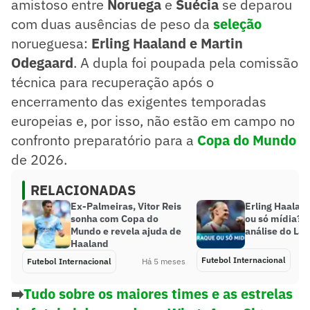
amistoso entre
Noruega
e
Suécia
se deparou
com duas ausências de peso da
seleção
norueguesa:
Erling Haaland e Martin
Odegaard
. A dupla foi poupada pela comissão
técnica para recuperação após o
encerramento das exigentes temporadas
europeias e, por isso, não estão em campo no
confronto preparatório para a
Copa do Mundo
de 2026.
RELACIONADAS
Ex-Palmeiras, Vitor Reis
Erling Haalan
sonha com Copa do
ou só mídia? C
Mundo e revela ajuda de
análise do Lan
Haaland
Futebol Internacional
Futebol Internacional
Há 5 meses
➡️
Tudo sobre os maiores times e as estrelas