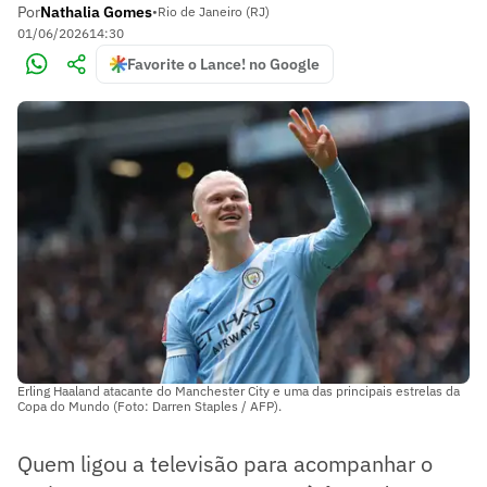
Por
Nathalia Gomes
•
Rio de Janeiro (RJ)
01/06/2026
14:30
Favorite o Lance! no Google
Erling Haaland atacante do Manchester City e uma das principais estrelas da
Copa do Mundo (Foto: Darren Staples / AFP).
Quem ligou a televisão para acompanhar o